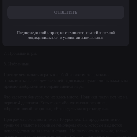
3. Instant Win.
ОТВЕТИТЬ
4. Новые.
5. Джекпоты.
Подтверждая свой возраст, вы соглашаетесь с нашей политикой
конфиденциальности и условиями использования.
6. Бонусные игры.
7. Прошлые игры.
8. Избранные.
Прежде чем начать играть в любой из автоматов, можно
ознакомиться с его демоверсией. Для входа нужно лишь нажать на
превью-изображение понравившейся игры.
Что касается бонусов, то их здесь много. Новички получают их на
первые 4 депозита. Есть также «Бонус выходного дня»,
«Фриспиновый вторник», «Еженедельная перезагрузка».
Программа лояльности имеет 10 уровней. На продвижение по
уровням влияют набранные гемблером очки, которые выдаются
непосредственно за игры и ставки. Но получить их можно, только
играя в слотах на реальные деньги. Ставки в настольных, карточных