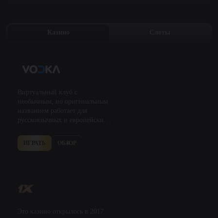
Казино
Слоты
Виртуальный клуб с
необычным, но оригинальным
названием работает для
русскоязычных и европейских
пользователей. Площадка
заинтересовала большое
ИГРАТЬ
ОБЗОР
количество посетителей сразу
же после запуска. Это
обусловлено…
Это казино открылось в 2017