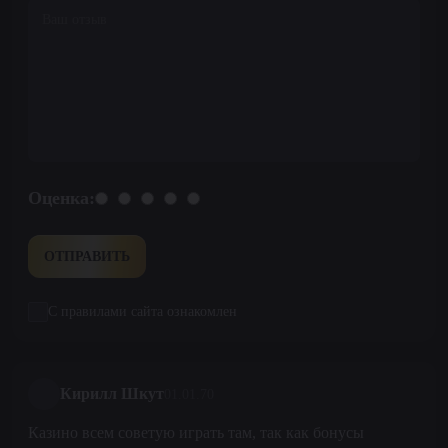
Оценка:
ОТПРАВИТЬ
С правилами сайта ознакомлен
Кирилл Шкут
01.01.70
Казино всем советую играть там, так как бонусы