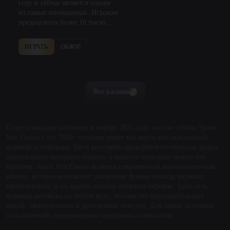
году и сейчас является одним
из самых посещаемых. Игрокам
предлагается более 10 тысяч
слотов, а также различные
настольные игры,…
ИГРАТЬ
ОБЗОР
Все казино
Старт площадки состоялся в ноябре 2022 года, но уже сейчас Space
Win Casino с его 7000+ слотами имеет все черты высококлассной
игровой платформы. Здесь регулярно проводятся интересные акции,
предлагаются выгодные бонусы, а вывести выигрыш можно без
проблем. Space Win Casino является современным мультивалютным
казино, которое использует различные формы оплаты, включая
криптовалюту, и не хранит личные сведения игроков. Здесь есть
игровые автоматы на любой вкус, множество привлекательных
акций, еженедельных и депозитных бонусов. Для самых активных
пользователей предусмотрена программа лояльности.