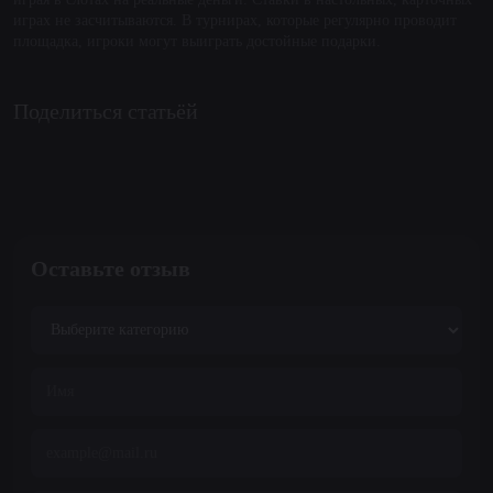
играх не засчитываются. В турнирах, которые регулярно проводит
площадка, игроки могут выиграть достойные подарки.
Поделиться статьёй
Оставьте отзыв