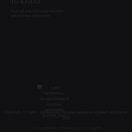
TG-КАНАЛ
Получай дополнительные бонусы в
дни рождения и праздники
Copyright © Casik - промокоды, обзоры казино и игровых автоматов
2026
Сайт не принимает денежных средств со стороны