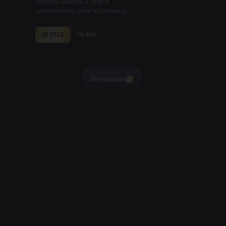
удалось заявить о себе и
презентовать свои возможности
с лучшей стороны. Сайт имеет
качественный
ИГРАТЬ
ОБЗОР
анимированный…
Все казино