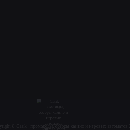
yright © Casik - промокоды, обзоры казино и игровых автоматов 