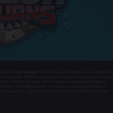
омпания «
Пуш Гейминг
» презентовала свой первый слот, посвящённый
у поклонников. Игроков привлекала его простота, совмещённая с яркость
 стало известно, что летом 2023-го выйдет новый игровой автомат из
Челюстей». Провайдер обещает, что новый слот возьмёт всё лучшее от
ем ознакомиться с предрелизным обзором слота Razor Returns на нашем