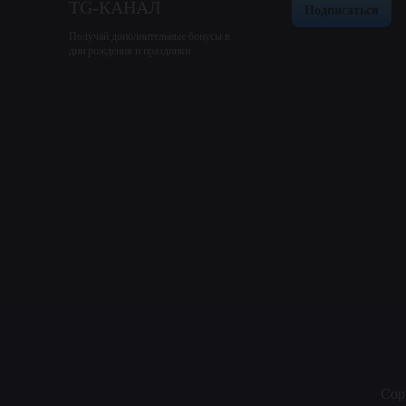
TG-КАНАЛ
Подписаться
Получай дополнительные бонусы в
дни рождения и праздники
Cop