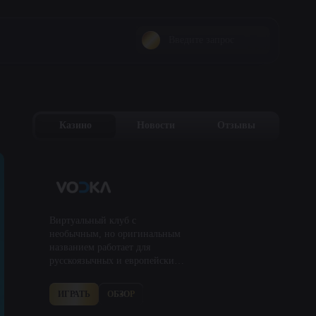
Казино
Новости
Отзывы
Виртуальный клуб с
необычным, но оригинальным
названием работает для
русскоязычных и европейских
пользователей. Площадка
заинтересовала большое
ИГРАТЬ
ОБЗОР
количество посетителей сразу
же после запуска. Это