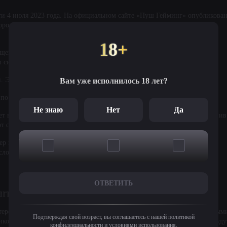
йти 4 июля 2023 года. На официальном сайте «Пуш Гейминг» опубликова
ролик, который раскрывает несколько особенностей слота. Видно, что
18+
оящему яркий игровой автомат, насыщенный сложной анимацией.
символы, в том числе сама акула.
. Это вдвое больше, чем было в предыдущей версии автомата.
Вам уже исполнилось 18 лет?
по 4 ряда, а теперь игра будет вестись на игровом поле 5х5 символов.
Не знаю
Нет
Да
будет возможность повысить свои шансы на максимальный выигрыш, купив
 скольких скаттеров он хочет получить.
мер повышает вероятность выпадения скаттеров во время простой игры.
лота. Ожидается, что это будет автомат с высокой волатильностью и
ОТВЕТИТЬ
urns
нтересные новинки. Разработчики обещают бонусный раунд с бесплатным
Подтверждая свой возраст, вы соглашаетесь с нашей политикой
ком монет. Есть необычная функция загадочных символов, которые буду
конфиденциальности и условиями использования.