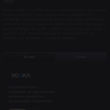
Nuts
Играть в Double Crazy Nuts можно с любого устройства. Для запуска
пробных вращений нужен только браузер на смартфоне или
компьютере. Регистрироваться не требуется. Во время пробной игры
доступно в том числе накопление баллов для участия в розыгрыше
джекпота. Правда, баллы эти – пробные, и розыгрыш будет вестись в
пробной валюте. Но механика игры не отличается от той, что
действует при вращениях с реальными ставками.
Казино
Слоты
Виртуальный клуб с
необычным, но оригинальным
названием работает для
русскоязычных и европейских
пользователей. Площадка