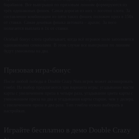
барабанов. Все выигрыши по призовым линиям формируются из
трёх одинаковых фишек. Самая дорогая из них – логотип слота. За
составление комбинации из пяти таких фишек положен приз в 150х
от ставки. Самая дешёвая фишка автомата – арахис. За него
полагается выплата в 1х от ставки.
Особый бонус слота срабатывает, когда всё игровое поле заполняется
одинаковыми символами. В этом случае все выигрыши по линиям
будут умножены на два.
Призовая игра-бонус
После любой победы в Double Crazy Nuts игрок может активировать
гэмбл. На выбор предлагаются три варианта игры: угадывание масти
карты с увеличением приза в четыре раза, угадывание цвета карты с
умножением приза на два и угадывания карты старше, чем у дилера,
с увеличением приза в два раза. Тип гэмбла нужно выбирать в
настройках.
Играйте бесплатно в демо Double Crazy