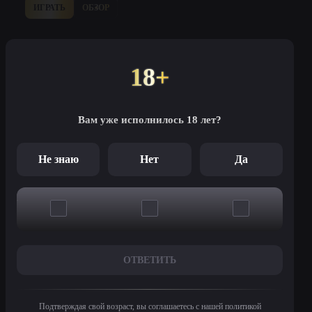
заинтересовала большое
ИГРАТЬ
ОБЗОР
количество посетителей сразу
же после запуска. Это
обусловлено…
18+
Это казино открылось в 2017
году и сейчас является одним
Вам уже исполнилось 18 лет?
из самых посещаемых. Игрокам
предлагается более 10 тысяч
Не знаю
Нет
Да
слотов, а также различные
настольные игры,…
ИГРАТЬ
ОБЗОР
Все казино
ОТВЕТИТЬ
Похожие игры
Подтверждая свой возраст, вы соглашаетесь с нашей политикой