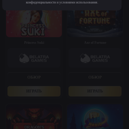
конфиденциальности и условиями использования.
Princess Suki
Axe of Fortune
ОБЗОР
ОБЗОР
ИГРАТЬ
ИГРАТЬ