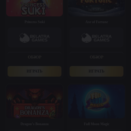
Princess Suki
Axe of Fortune
ОБЗОР
ОБЗОР
ИГРАТЬ
ИГРАТЬ
Dragon’s Bonanza
Full Moon Magic