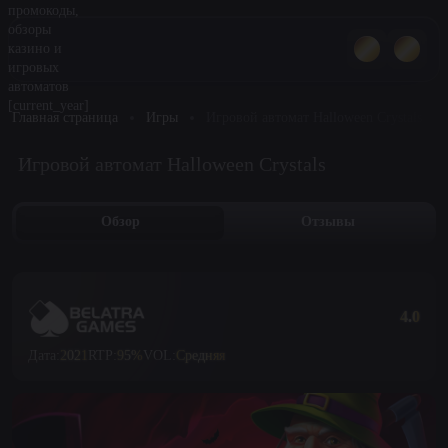
Главная страница
Игры
Игровой автомат Halloween Crystals
Игровой автомат Halloween Crystals
Обзор
Отзывы
4.0
Дата:
2021
RTP:
95%
VOL:
Средняя