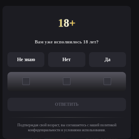
18+
Это казино открылось в 2017
году и сейчас является одним
из самых посещаемых. Игрокам
Вам уже исполнилось 18 лет?
предлагается более 10 тысяч
слотов, а также различные
настольные игры,…
ИГРАТЬ
ОБЗОР
Не знаю
Нет
Да
Все казино
ОТВЕТИТЬ
Похожие игры
Подтверждая свой возраст, вы соглашаетесь с нашей политикой
конфиденциальности и условиями использования.