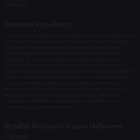
комбинаций.
Призовая игра-бонус
Бонусная игра проходит по тем же правилам, что и основной раунд,
но во время неё на барабанах могут выпадать бонусы-множители в
виде бомб. Они собираются на специальном счётчике. В конце
раунда собранные множители суммируются и применяются к
выигрышу. Делая ставки в Halloween Crystals и других слотах
«Белатра Геймс», игрок получает специальные очки джекпота.
Набрав тысячу очков, вы сможете запускать колесо фортуны. Призы
на колесе – дополнительные очки джекпота, а также возможность
участия в розыгрыше джекпота. Сам розыгрыш главного приза
происходит на отдельном большом колесе фортуны. На нём могут
выпадать улучшенные бонусы к очкам джекпота, а также сам
главный приз. Количество очков джекпота указывается в левом
верхнем углу над игровым автоматом.
Играйте бесплатно в демо Halloween
Crystals