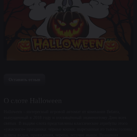
Оставить отзыв
О слоте Halloween
Halloween – интересный игровой автомат от компании Belatra,
выпущенный в 2018 году и посвящённый знаменитому Дню всех
святых. В выдаче слота представлены классические атрибуты этого
«ужасного» праздника: чёрные кошки, вырезанные из тыквы головы,
шляпы ведьм, привидения, черепа, летучие мыши. Вращения