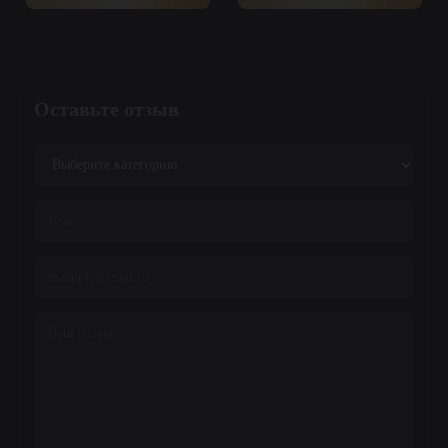
Оставьте отзыв