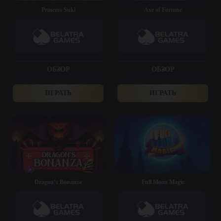
Princess Suki
Axe of Fortune
ОБЗОР
ОБЗОР
ИГРАТЬ
ИГРАТЬ
Dragon’s Bonanza
Full Moon Magic