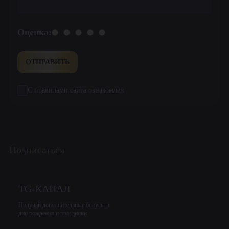
Оценка:
ОТПРАВИТЬ
С правилами сайта ознакомлен
Подписаться
TG-КАНАЛ
Получай дополнительные бонусы в
дни рождения и праздники