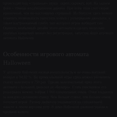
происходят под «страшные» звуки: скрип, скрежет, вой. На заднем
фоне – тёмные кладбищенские деревья. При всём этом слот скорее
ироничный, чем по-настоящему страшный. Из бонусов здесь можно
отметить возможность запустить колесо с розыгрышем джекпота, а
также настраиваемый гэмбл, тип которого игрок выбирает сам.
Оценить необычный дизайн этого автомата и сделать несколько
пробных вращений можно без регистрации, запустив demo игрового
автомата Halloween.
Особенности игрового автомата
Halloween
У автомата Halloween низкая волатильность и не очень высокий
возврат в 94,02 %. Во время обычной игры здесь можно увеличить
ставку максимум в 750 раз. Однако максимальный приз этого
автомата – большой джекпот от «Белатра». Стать участником его
розыгрыша можно, набрав 1 000 специальных очков. Очки выдаются
за каждую сделанную ставку. Чем больше ставка, тем больше очков
получает игрок. Размер джекпота указывается на специальной
панели в левом верхнем углу. В демо Halloween джекпот указан в
пробной валюте.