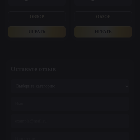
ОБЗОР
ОБЗОР
ИГРАТЬ
ИГРАТЬ
Оставьте отзыв