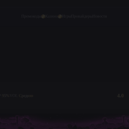
Промокоды
Казино
Игры
Провайдеры
Новости
4.0
:
95%
VOL:
Средняя