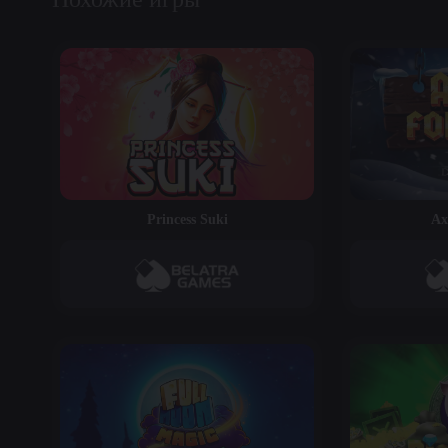
ИГРАТЬ
ОБЗОР
ИГРАТЬ
ОБ
Princess Suki
Ax