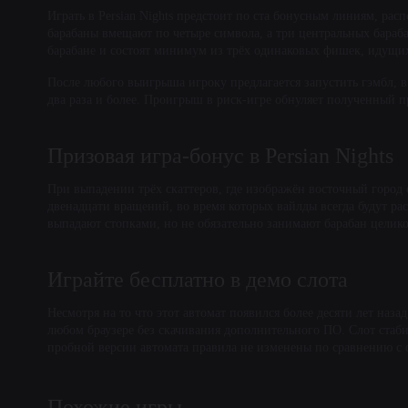
Играть в Persian Nights предстоит по ста бонусным линиям, ра
барабаны вмещают по четыре символа, а три центральных бараб
барабане и состоят минимум из трёх одинаковых фишек, идущи
После любого выигрыша игроку предлагается запустить гэмбл, в
два раза и более. Проигрыш в риск-игре обнуляет полученный п
Призовая игра-бонус в Persian Nights
При выпадении трёх скаттеров, где изображён восточный город с
двенадцати вращений, во время которых вайлды всегда будут ра
выпадают стопками, но не обязательно занимают барабан целик
Играйте бесплатно в демо слота
Несмотря на то что этот автомат появился более десяти лет назад
любом браузере без скачивания дополнительного ПО. Слот стаби
пробной версии автомата правила не изменены по сравнению с
Похожие игры