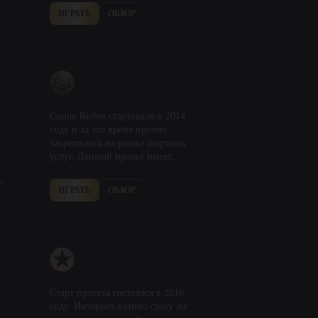
здесь более 8 тысяч…
ИГРАТЬ
ОБЗОР
Casino Riobet стартовало в 2014
году и за это время прочно
закрепилось на рынке азартных
услуг. Данный проект имеет
большой опыт в гемблинг
o
индустрии…
ИГРАТЬ
ОБЗОР
Старт проекта состоялся в 2016
году. Интернет-казино сразу же