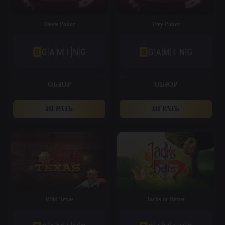
Oasis Poker
Trey Poker
ОБЗОР
ОБЗОР
ИГРАТЬ
ИГРАТЬ
Wild Texas
Jacks or Better