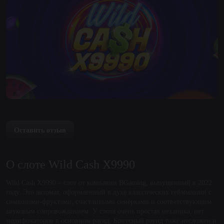
Оставить отзыв
О слоте Wild Cash X9990
Wild Cash X9990 – слот от компании BGaming, выпущенный в 2022
году. Это автомат, оформленный в духе классических гейммашин с
символами-фруктами, счастливыми семёрками и соответствующим
звуковым сопровождением. У слота очень простая механика, нет
модификаторов в основном раунд. Бонусный раунд тоже несложен и