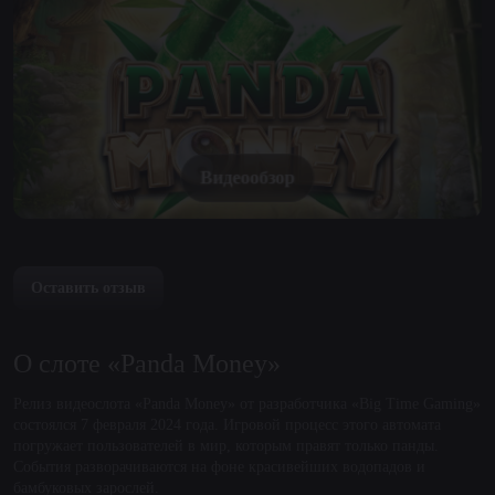
Видеообзор
Оставить отзыв
О слоте «Panda Money»
Релиз видеослота «Panda Money» от разработчика «Big Time Gaming»
состоялся 7 февраля 2024 года. Игровой процесс этого автомата
погружает пользователей в мир, которым правят только панды.
События разворачиваются на фоне красивейших водопадов и
бамбуковых зарослей.