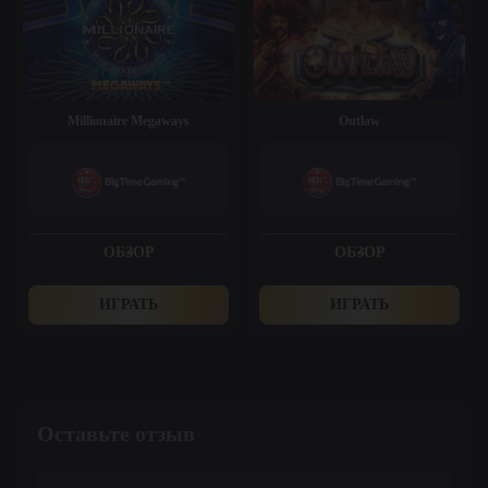
Millionaire Megaways
Outlaw
ОБЗОР
ОБЗОР
ИГРАТЬ
ИГРАТЬ
Оставьте отзыв