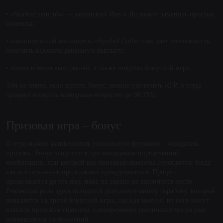
• «Stacked symbols» — китайский Инь и Ян может заменить простые
символы;
• накопительный множитель «Symbol Collection» дает возможность
получить высокую денежную выплату;
• опция обмена выигрышей, а также покупка бонусной игры.
Тем не менее, если купить бонус, можно увеличить RTP, и тогда
процент возврата выигрыша возрастет до 96.15%.
Призовая игра – бонус
В игре можно активировать уникальную функцию – «создатель
призов». Бонус запустится при выпадении определенной
комбинации, при которой все призовые символы спускаются, тогда
как все остальные продолжают прокручиваться. Процесс
продолжается до тех пор, пока на экране не закончится место.
Решающая роль здесь отводится дополнительному барабану, который
появляется на время бонусной игры, так как именно из него могут
выпасть призовые символы, одновременно увеличивая число уже
появившихся изображений.