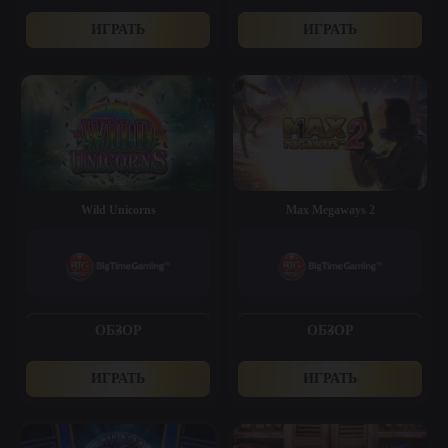
ИГРАТЬ
ИГРАТЬ
Wild Unicorns
Max Megaways 2
ОБЗОР
ОБЗОР
ИГРАТЬ
ИГРАТЬ