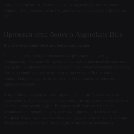
риск-игры предстоит угадать карту, которая будет по номиналу
старше, чем у крупье. Если это удастся, выигрыш будет умножен на
два.
Призовая игра-бонус в Asgardians Dice
В слоте Asgardians Dice два бонусных раунда.
Первый запускается при выпадении трёх скаттеров в виде
изображения Асгарда. Он представляет собой обычные бесплатные
вращения, во время которых все выигрыши будут умножаться на три.
Этот призовой раунд можно купить за сумму в 30х от текущей
ставки. Покупка раунда не влияет на установленный для слота
процент возврата.
Второй бонусный раунд активируется, если три бонусных символа в
виде молота Тора выпадают на активной линии ставок и составляют
выигрышную комбинацию. Во время этой бонусной игры на
игровом поле появятся щиты, которые производятся в кузнице
Асгарда. Игрок будет проверять щиты, ударяя по ним молотом Тора.
Раунд ведётся до тех пор, пока один из щитов не разобьётся.