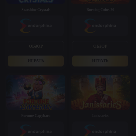
Starshine Crystals
Burning Coins 20
ОБЗОР
ОБЗОР
ИГРАТЬ
ИГРАТЬ
Fortune Capybara
Janissaries