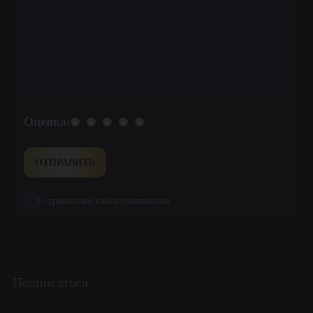
Оценка:
ОТПРАВИТЬ
С правилами сайта ознакомлен
Подписаться