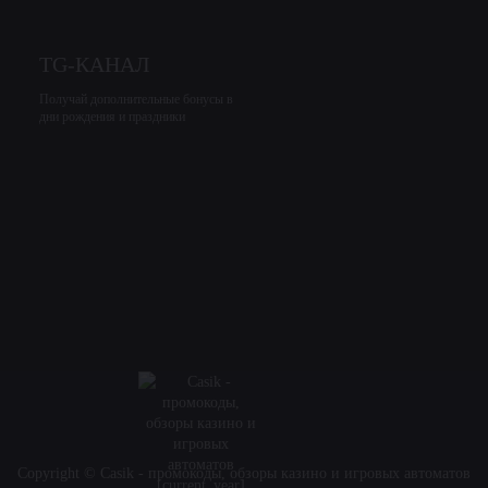
TG-КАНАЛ
Получай дополнительные бонусы в
дни рождения и праздники
Copyright © Casik - промокоды, обзоры казино и игровых автоматов