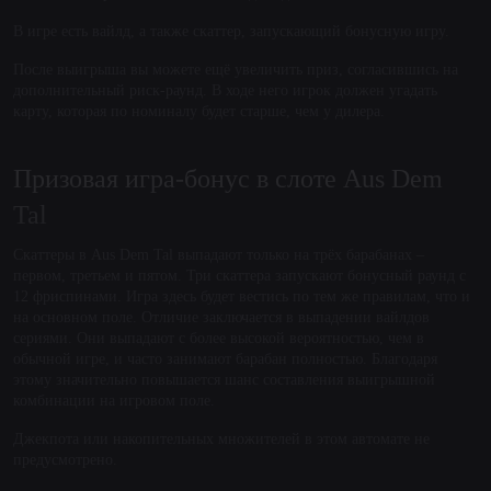
В игре есть вайлд, а также скаттер, запускающий бонусную игру.
После выигрыша вы можете ещё увеличить приз, согласившись на
дополнительный риск-раунд. В ходе него игрок должен угадать
карту, которая по номиналу будет старше, чем у дилера.
Призовая игра-бонус в слоте Aus Dem
Tal
Скаттеры в Aus Dem Tal выпадают только на трёх барабанах –
первом, третьем и пятом. Три скаттера запускают бонусный раунд с
12 фриспинами. Игра здесь будет вестись по тем же правилам, что и
на основном поле. Отличие заключается в выпадении вайлдов
сериями. Они выпадают с более высокой вероятностью, чем в
обычной игре, и часто занимают барабан полностью. Благодаря
этому значительно повышается шанс составления выигрышной
комбинации на игровом поле.
Джекпота или накопительных множителей в этом автомате не
предусмотрено.