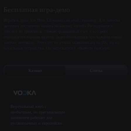
Бесплатная игра-демо
Играть в демо Aus Dem Tal можно на этой странице. Для запуска
автомата достаточно нажать на кнопку «плей» Регистрация и
депозит не требуются. Демонстрационный счёт, с которого
списывается игровая валюта, будет обновляться при каждом новом
запуске автомата. Этот слот не нужно скачивать ни на ПК, ни на
мобильные устройства. Он запускается в обычном браузере.
Казино
Слоты
Виртуальный клуб с
необычным, но оригинальным
названием работает для
русскоязычных и европейских
пользователей. Площадка