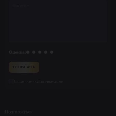
Оценка:
ОТПРАВИТЬ
С правилами сайта ознакомлен
Подписаться