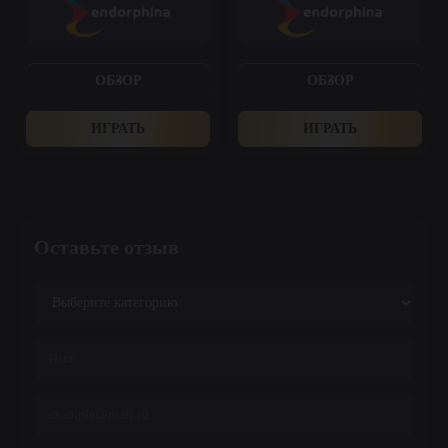
ОБЗОР
ОБЗОР
ИГРАТЬ
ИГРАТЬ
Оставьте отзыв