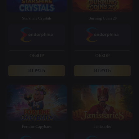
Starshine Crystals
Burning Coins 20
ОБЗОР
ОБЗОР
ИГРАТЬ
ИГРАТЬ
Fortune Capybara
Janissaries