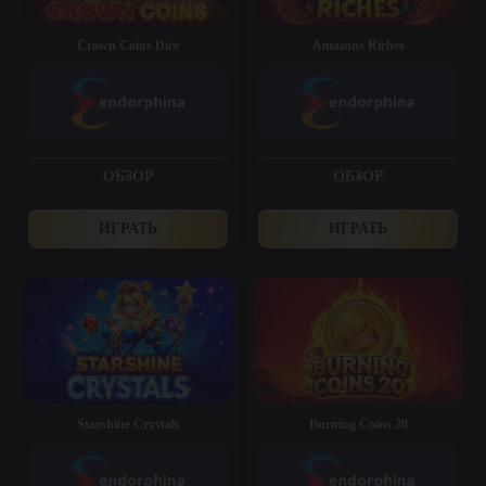
Crown Coins Dice
Amazons Riches
ОБЗОР
ОБЗОР
ИГРАТЬ
ИГРАТЬ
Starshine Crystals
Burning Coins 20