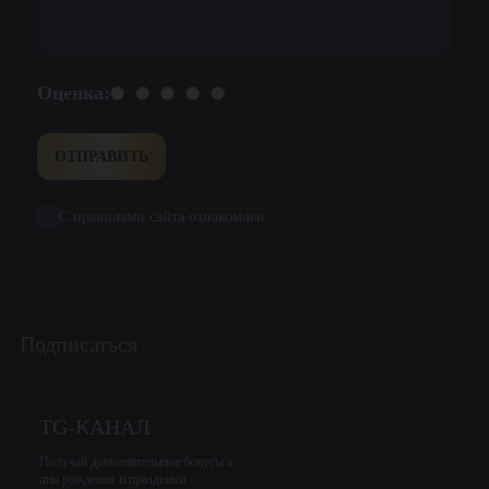
Оценка:
ОТПРАВИТЬ
С правилами сайта ознакомлен
Подписаться
TG-КАНАЛ
Получай дополнительные бонусы в
дни рождения и праздники