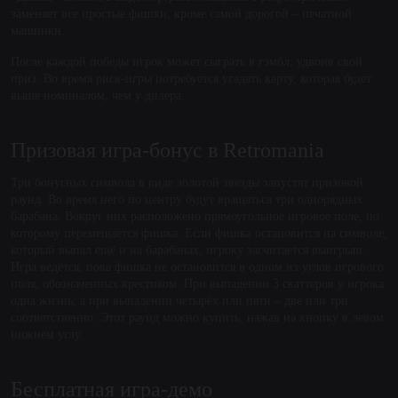
заменяет все простые фишки, кроме самой дорогой – печатной
машинки.
После каждой победы игрок может сыграть в гэмбл, удвоив свой
приз. Во время риск-игры потребуется угадать карту, которая будет
выше номиналом, чем у дилера.
Призовая игра-бонус в Retromania
Три бонусных символа в виде золотой звезды запустят призовой
раунд. Во время него по центру будут вращаться три однорядных
барабана. Вокруг них расположено прямоугольное игровое поле, по
которому перемещается фишка. Если фишка остановится на символе,
который выпал ещё и на барабанах, игроку засчитается выигрыш.
Игра ведётся, пока фишка не остановится в одном из углов игрового
поля, обозначенных крестиком. При выпадении 3 скаттеров у игрока
одна жизнь, а при выпадении четырёх или пяти – две или три
соответственно. Этот раунд можно купить, нажав на кнопку в левом
нижнем углу.
Бесплатная игра-демо