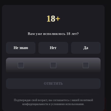
18+
Это казино открылось в 2017
году и сейчас является одним
из самых посещаемых. Игрокам
Вам уже исполнилось 18 лет?
предлагается более 10 тысяч
слотов, а также различные
настольные игры,…
ИГРАТЬ
ОБЗОР
Не знаю
Нет
Да
Все казино
ОТВЕТИТЬ
Похожие игры
Подтверждая свой возраст, вы соглашаетесь с нашей политикой
конфиденциальности и условиями использования.