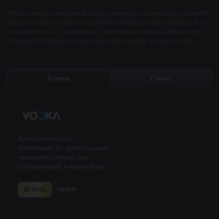
Чтобы оценить необычный дизайн автомата и опробовать призовой
раунд, вы можете запустить демо Retromania на этой странице. Если
открываете слот со смартфона, в настройках можно выбрать игру со
сниженной графикой, чтобы экономить трафик и заряд батареи.
Казино
Слоты
Виртуальный клуб с
необычным, но оригинальным
названием работает для
русскоязычных и европейских
пользователей. Площадка
заинтересовала большое
ИГРАТЬ
ОБЗОР
количество посетителей сразу
же после запуска. Это
обусловлено…