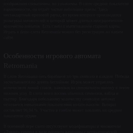
изображения схематичны, но узнаваемы. В слоте средние показатели
вариативности, он отдаёт частые небольшие призы. Здесь
нестандартный призовой раунд, во время которого производится
розыгрыш множителей и который может длиться неограниченное
количество попыток. Есть гэмбл с вытягиванием старшей карты.
Играть в demo слота Retromania можно без регистрации на нашем
сайте.
Особенности игрового автомата
Retromania
В слоте Retromania пять барабанов по три символа в каждом. Победы
засчитываются по девяти бетлайнам. Игрок может управлять
количеством линий ставок, нажимая на специальную кнопку в левом
нижнем углу. В слоте всего восемь обычных символов, вайлд и
скаттер. Благодаря небольшому количеству символов автомат
отличается невысокими показателями волатильности. Возврат
составляет 96,04 %. Участие в гэмбле может повлиять на средние
показатели отдачи.
В основной игре слота отсутствуют модификаторы и множители.
«Дикий» символ в виде портрета женщины с ретро-причёской