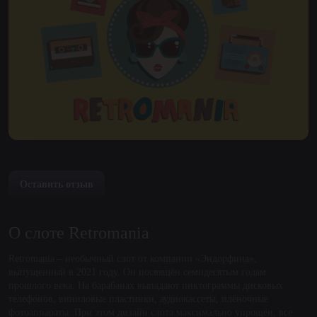
Оставить отзыв
О слоте Retromania
Retromania – необычный слот от компании «Эндорфина»,
выпущенный в 2021 году. Он посвящён семидесятым годам
прошлого века. На барабанах выпадают пиктограммы дисковых
телефонов, виниловые пластинки, аудиокассеты, плёночные
фотоаппараты. При этом дизайн слота максимально упрощён, все