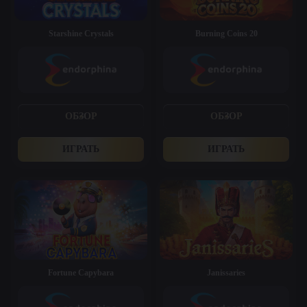
Starshine Crystals
Burning Coins 20
ОБЗОР
ОБЗОР
ИГРАТЬ
ИГРАТЬ
Fortune Capybara
Janissaries