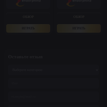
ОБЗОР
ОБЗОР
ИГРАТЬ
ИГРАТЬ
Оставьте отзыв