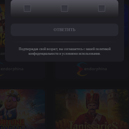
ОТВЕТИТЬ
Подтверждая свой возраст, вы соглашаетесь с нашей политикой
ЗОР
ИГРАТЬ
ОБЗОР
azons Riches
Starshine Crystals
конфиденциальности и условиями использования.