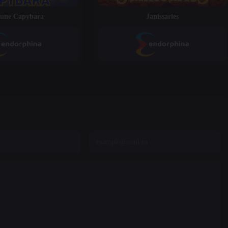
ЗОР
ИГРАТЬ
ОБЗОР
tune Capybara
Janissaries