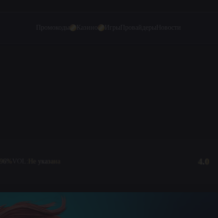
Промокоды
Казино
Игры
Провайдеры
Новости
4.0
96%
VOL:
Не указана