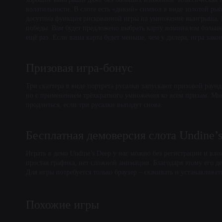
волатильности. В слоте есть «дикий» символ в виде золотой рыб
досутпна функция рискованной игры на умножение выигрыша. В
победы. Вам будет предложено выбрать карту номиналом больше,
ещё раз. Если ваша карта будет меньше, чем у дилера, игра закон
Призовая игра-бонус
Три скаттера в виде портрета русалки запускают призовой раун
но с применением трёхкратного умножения ко всем призам. Мн
продлиться, если три русалки выпадут снова.
Бесплатная демоверсия слота Undine’
Играть в демо Undine’s Deep у нас можно без регистрации и вло
простая графика, нет сложной анимации. Благодаря этому его д
Для игры потребуется только браузер – скачивать и устанавлива
Похожие игры