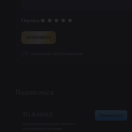
Оценка:
ОТПРАВИТЬ
С правилами сайта ознакомлен
Подписаться
TG-КАНАЛ
Подписаться
Получай дополнительные бонусы в
дни рождения и праздники