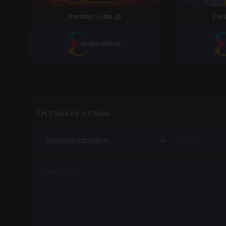
ИГРАТЬ
ОБЗОР
ИГРАТЬ
ОБ
Burning Coins 20
For
Оставьте отзыв