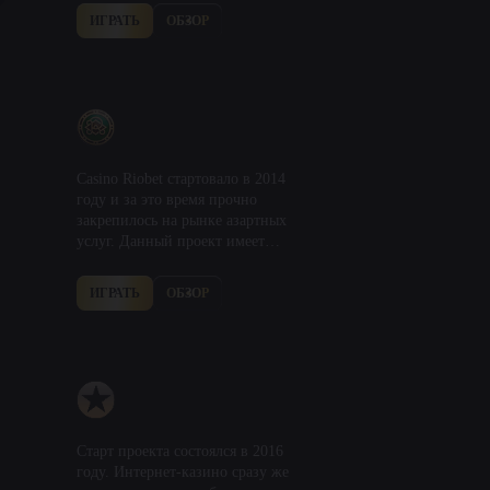
здесь более 8 тысяч…
ИГРАТЬ
ОБЗОР
Casino Riobet стартовало в 2014
году и за это время прочно
закрепилось на рынке азартных
услуг. Данный проект имеет
большой опыт в гемблинг
индустрии…
ИГРАТЬ
ОБЗОР
Старт проекта состоялся в 2016
году. Интернет-казино сразу же