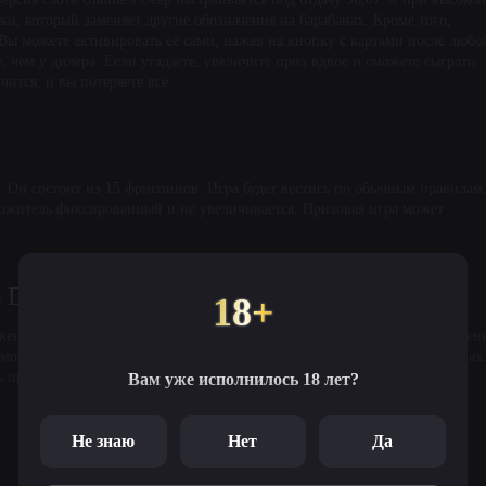
ки, который заменяет другие обозначения на барабанах. Кроме того,
ы можете активировать её сами, нажав на кнопку с картами после любо
 чем у дилера. Если угадаете, увеличите приз вдвое и сможете сыграть
чится, и вы потеряете всё.
д. Он состоит из 15 фриспинов. Игра будет вестись по обычным правилам
ожитель фиксированный и не увеличивается. Призовая игра может
s Deep
18+
жения денег. Всем игрокам доступен пробный счёт. В этом автомате очен
емоверсия хорошо запускается даже на слабых компьютерах и смартфонах
ть приложение не потребуется.
Вам уже исполнилось 18 лет?
Не знаю
Нет
Да