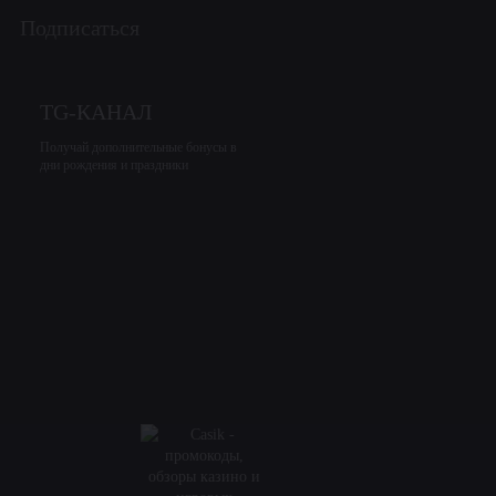
Подписаться
TG-КАНАЛ
Получай дополнительные бонусы в
дни рождения и праздники