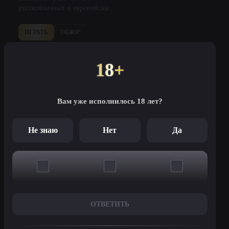
русскоязычных и европейских
пользователей. Площадка
заинтересовала большое
ИГРАТЬ
ОБЗОР
количество посетителей сразу
же после запуска. Это
обусловлено…
18+
Вам уже исполнилось 18 лет?
Это казино открылось в 2017
году и сейчас является одним
из самых посещаемых. Игрокам
Не знаю
Нет
Да
предлагается более 10 тысяч
слотов, а также различные
настольные игры,…
ИГРАТЬ
ОБЗОР
Все казино
ОТВЕТИТЬ