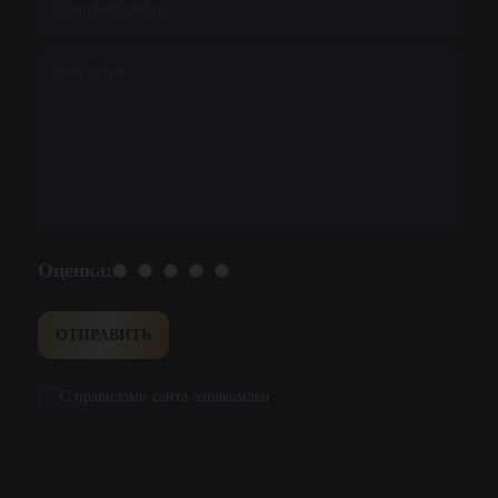
Оценка:
ОТПРАВИТЬ
С правилами сайта ознакомлен