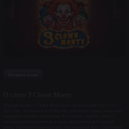
Оставить отзыв
О слоте 3 Clown Monty
Игровой автомат 3 Clown Monty выпущен компанией Play’n GO в
2021 году. Это автомат в стилистике «ужасного» цирка с клоунами-
маньяками и злыми животными. В слоте есть «дикий» символ с
произвольным множителем, а также двухуровневый бонусный
раунд, в котором можно выиграть максимальный приз. Опробовать