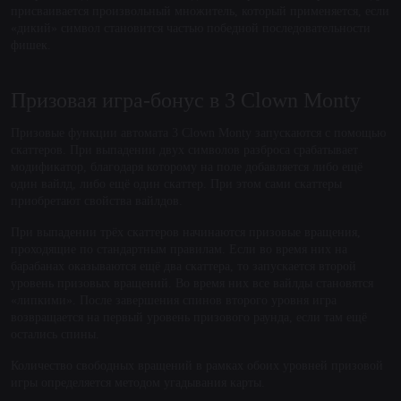
присваивается произвольный множитель, который применяется, если
«дикий» символ становится частью победной последовательности
фишек.
Призовая игра-бонус в 3 Clown Monty
Призовые функции автомата 3 Clown Monty запускаются с помощью
скаттеров. При выпадении двух символов разброса срабатывает
модификатор, благодаря которому на поле добавляется либо ещё
один вайлд, либо ещё один скаттер. При этом сами скаттеры
приобретают свойства вайлдов.
При выпадении трёх скаттеров начинаются призовые вращения,
проходящие по стандартным правилам. Если во время них на
барабанах оказываются ещё два скаттера, то запускается второй
уровень призовых вращений. Во время них все вайлды становятся
«липкими». После завершения спинов второго уровня игра
возвращается на первый уровень призового раунда, если там ещё
остались спины.
Количество свободных вращений в рамках обоих уровней призовой
игры определяется методом угадывания карты.