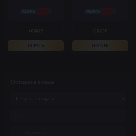
ОБЗОР
ОБЗОР
ИГРАТЬ
ИГРАТЬ
Оставьте отзыв