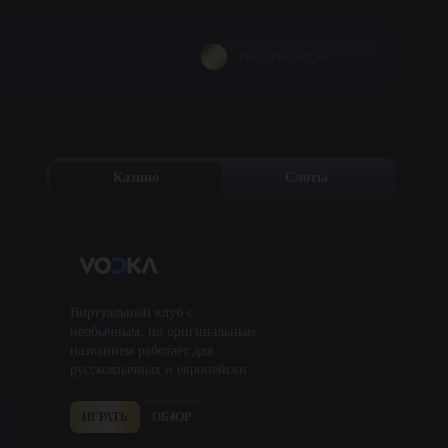
Казино
Слоты
Виртуальный клуб с
необычным, но оригинальным
названием работает для
русскоязычных и европейских
пользователей. Площадка
заинтересовала большое
ИГРАТЬ
ОБЗОР
количество посетителей сразу
же после запуска. Это