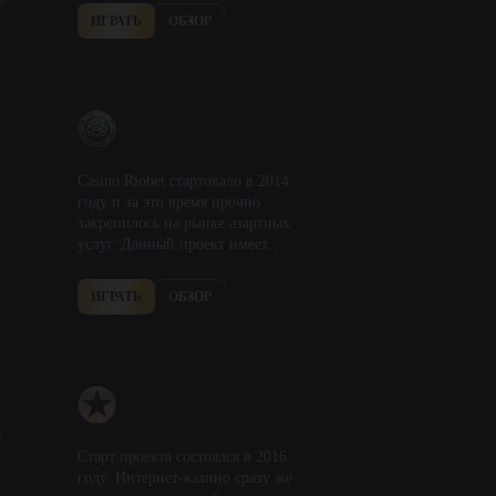
здесь более 8 тысяч…
ИГРАТЬ
ОБЗОР
Casino Riobet стартовало в 2014
году и за это время прочно
закрепилось на рынке азартных
услуг. Данный проект имеет
большой опыт в гемблинг
индустрии…
ИГРАТЬ
ОБЗОР
я
Старт проекта состоялся в 2016
году. Интернет-казино сразу же