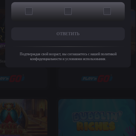
ОТВЕТИТЬ
Подтверждая свой возраст, вы соглашаетесь с нашей политикой
конфиденциальности и условиями использования.
ЗОР
ИГРАТЬ
ОБЗОР
dead Dragon Abyssways
Bullion Xpress