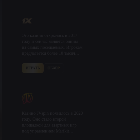
обусловлено…
Это казино открылось в 2017
году и сейчас является одним
из самых посещаемых. Игрокам
предлагается более 10 тысяч
слотов, а также различные
настольные игры,…
ИГРАТЬ
ОБЗОР
Казино JVspin появилось в 2020
году. Оно стало второй
площадкой для азартных игр
под управлением Marikit
Holdings. На данный момент