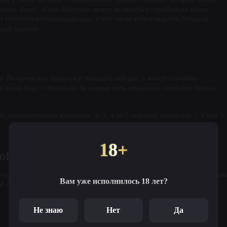
ункции. Бонус «Сила Анубиса» может включиться случайно во время
ле появится несколько вайлдов, в том числе может выпасть большой
ный барабан.
. Во время них продолжат выпадать вайлды, и может случайно
е анкха будут собираться. За каждые пять собранных символов Анубис
ь дополнительные вращения. За 3, 4 ли 5 пирамид положены 3, 4 или 5
18+
of Anubis
ета. Версия для смартфонов и планшетов подстроится под размеры экран
Вам уже исполнилось 18 лет?
f Anubis не потребуется регистрироваться.
Не знаю
Нет
Да