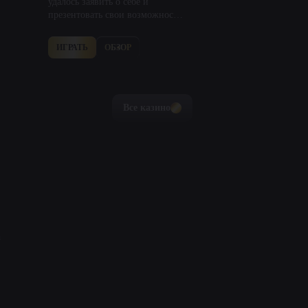
удалось заявить о себе и
презентовать свои возможности
с лучшей стороны. Сайт имеет
качественный
ИГРАТЬ
ОБЗОР
анимированный…
Все казино
а