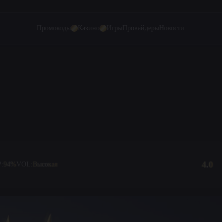
Промокоды
Казино
Игры
Провайдеры
Новости
4.0
:
94%
VOL:
Высокая