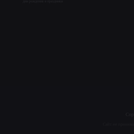
дни рождения и праздники
Cop
Сайт не принима