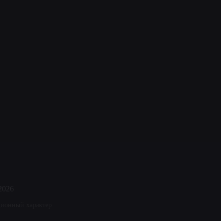
2026
ционный характер