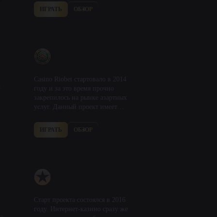
здесь более 8 тысяч…
ИГРАТЬ
ОБЗОР
Casino Riobet стартовало в 2014
о
году и за это время прочно
закрепилось на рынке азартных
услуг. Данный проект имеет
большой опыт в гемблинг
индустрии…
ИГРАТЬ
ОБЗОР
Старт проекта состоялся в 2016
году. Интернет-казино сразу же
а