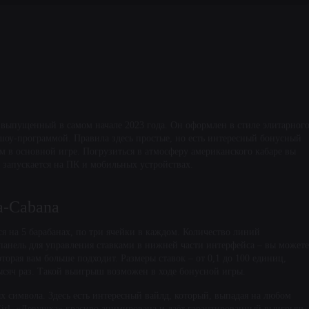
, выпущенный в самом начале 2023 года. Он оформлен в стиле элитарног
шоу-программой. Правила здесь простые, но есть интересный бонусный
в основной игре. Погрузиться в атмосферу американского кабаре вы
т запускается на ПК и мобильных устройствах.
a-Cabana
ся на 5 барабанах, по три ячейки в каждом. Количество линий
панель для управления ставками в нижней части интерфейса – вы можете
торая вам больше подходит. Размеры ставок – от 0,1 до 100 единиц,
ысяч раз. Такой выигрыш возможен в ходе бонусной игры.
 символа. Здесь есть интересный вайлд, который, выпадая на любом
Girl. «Девушка» красиво анимирована и даёт гарантированный выигрыш, 