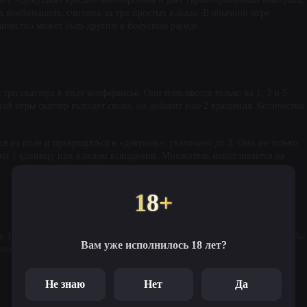
х комбинациях, считаясь за три простых вайлда. В обычной игре
личество может быть другим в бонусном раунде.
три скаттера в виде конферансье. Они появляются только на 1, 3 и 5
ной игры скаттер выпадет снова, он добавит ещё 2 вращения. Количество
я на поле и превращаться в «девушек», увеличено до 3. Они не только
на 1 единицу при каждом выпадении. Множитель накапливается на
18+
. Пробная версия не требует регистрации и внесения средств на счёт. Вы
Вам уже исполнилось 18 лет?
тво спинов благодаря постоянно обновляющемуся пробному балансу.
Не знаю
Нет
Да