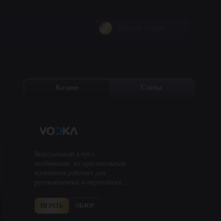
Казино
Слоты
Виртуальный клуб с
необычным, но оригинальным
названием работает для
русскоязычных и европейских
пользователей. Площадка
заинтересовала большое
ИГРАТЬ
ОБЗОР
количество посетителей сразу
же после запуска. Это