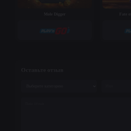
ИГРАТЬ
ОБЗОР
ИГРАТЬ
ОБ
Mole Digger
Fate o
Оставьте отзыв