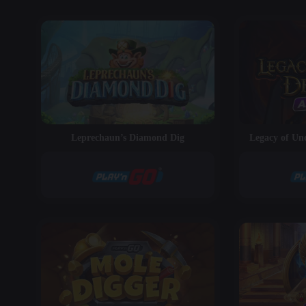
ИГРАТЬ
ОБЗОР
ИГРАТЬ
ОБ
Leprechaun’s Diamond Dig
Legacy of Un