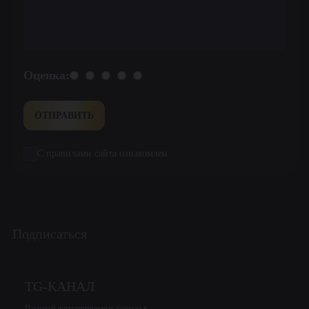
Оценка:
ОТПРАВИТЬ
С правилами сайта ознакомлен
Подписаться
TG-КАНАЛ
Получай дополнительные бонусы в