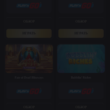
ОБЗОР
ОБЗОР
ИГРАТЬ
ИГРАТЬ
Fate of Dead Blitzways
Bubblin’ Riches
ОБЗОР
ОБЗОР