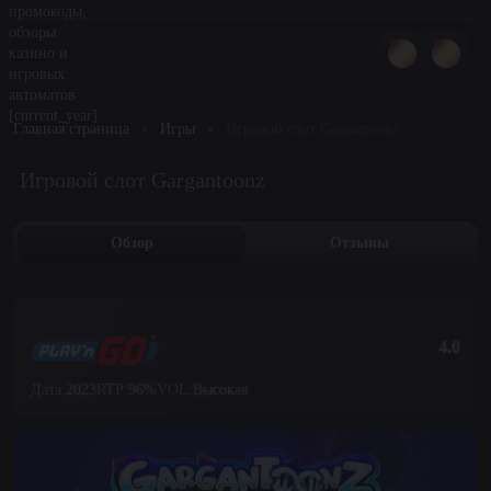
Главная страница
Игры
Игровой слот Gargantoonz
Игровой слот Gargantoonz
Обзор
Отзывы
4.0
Дата:
2023
RTP:
96%
VOL:
Высокая