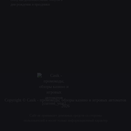
дни рождения и праздники
Copyright © Casik - промокоды, обзоры казино и игровых автоматов
2026
Сайт не принимает денежных средств со стороны
пользователей и носит только информационный характер