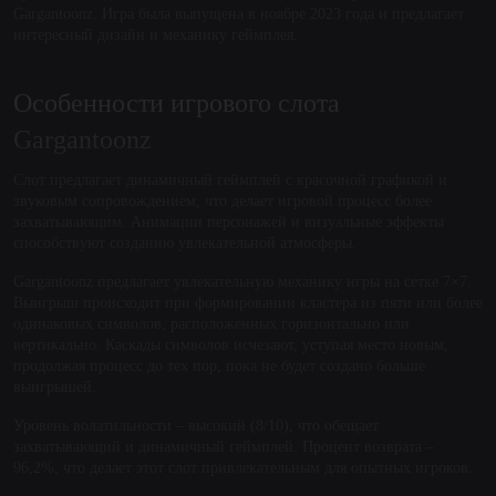
Gargantoonz. Игра была выпущена в ноябре 2023 года и предлагает
интересный дизайн и механику геймплея.
Особенности игрового слота
Gargantoonz
Слот предлагает динамичный геймплей с красочной графикой и
звуковым сопровождением, что делает игровой процесс более
захватывающим. Анимации персонажей и визуальные эффекты
способствуют созданию увлекательной атмосферы.
Gargantoonz предлагает увлекательную механику игры на сетке 7×7.
Выигрыш происходит при формировании кластера из пяти или более
одинаковых символов, расположенных горизонтально или
вертикально. Каскады символов исчезают, уступая место новым,
продолжая процесс до тех пор, пока не будет создано больше
выигрышей.
Уровень волатильности – высокий (8/10), что обещает
захватывающий и динамичный геймплей. Процент возврата –
96,2%, что делает этот слот привлекательным для опытных игроков.