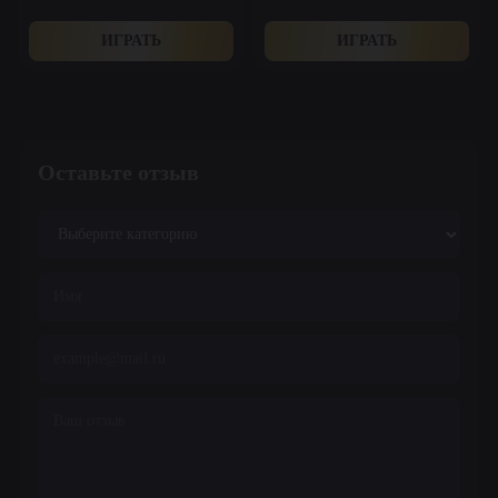
ИГРАТЬ
ИГРАТЬ
Оставьте отзыв