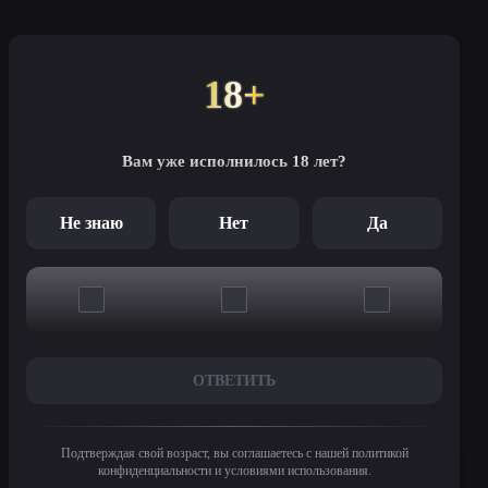
18+
Это казино открылось в 2017
году и сейчас является одним
из самых посещаемых. Игрокам
предлагается более 10 тысяч
Вам уже исполнилось 18 лет?
слотов, а также различные
настольные игры,…
ИГРАТЬ
ОБЗОР
Не знаю
Нет
Да
Все казино
ОТВЕТИТЬ
Похожие игры
Подтверждая свой возраст, вы соглашаетесь с нашей политикой
конфиденциальности и условиями использования.