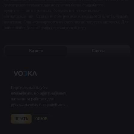
демоверсию автомата для получения более подробного
представления о правилах, бонусах и системе выплат
вознаграждений. Ставки в этом режиме совершаются виртуальными
монетами. Они активируются на счете после загрузки автомата. Для
пополнения баланса надо перезапустить игру.
Казино
Слоты
Виртуальный клуб с
необычным, но оригинальным
названием работает для
русскоязычных и европейских
пользователей. Площадка
заинтересовала большое
ИГРАТЬ
ОБЗОР
количество посетителей сразу
же после запуска. Это
обусловлено…