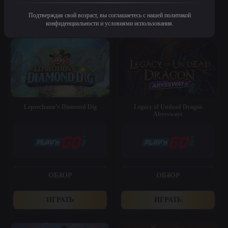
Похожие игры
Подтверждая свой возраст, вы соглашаетесь с нашей политикой
конфиденциальности и условиями использования.
Leprechaun’s Diamond Dig
Legacy of Undead Dragon
Abyssways
ОБЗОР
ОБЗОР
ИГРАТЬ
ИГРАТЬ