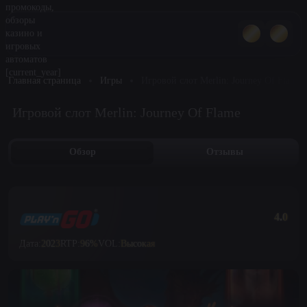
Главная страница
Игры
Игровой слот Merlin: Journey Of Flame
Игровой слот Merlin: Journey Of Flame
Обзор
Отзывы
4.0
Дата:
2023
RTP:
96%
VOL:
Высокая