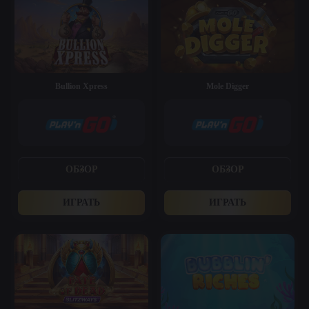
Bullion Xpress
Mole Digger
ОБЗОР
ОБЗОР
ИГРАТЬ
ИГРАТЬ