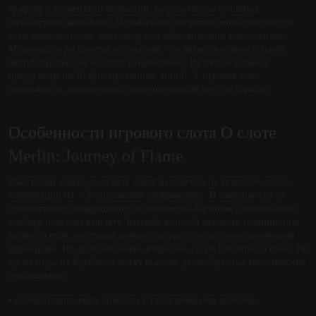
графика с элементами анимации, разработанная лучшими
дизайнерами компании. Музыкальное сопровождение понравится
всем пользователям, поскольку оно действительно качественное.
Механика игры простая и понятная, что является отличительной
чертой продукции от этого разработчика. На пяти барабанах
предусмотрено 10 фиксированных линий. У игроков есть
возможность активировать дополнительный шестой барабан.
Особенности игрового слота О слоте
Merlin: Journey of Flame
Выигрыши можно получить после выпадения на активной линии
комбинации из 3-5 одинаковых изображений. В зависимости от
присвоенного коэффициента и количества картинок в комбинации
гэмблер получает выплату. Базовой валютой автомата традиционно
являются евро, но ставки можно совершать и другими денежными
единицами. Их диапазон очень широкий – 0,20-100 евро на спин. Во
время игры на барабанах могут выпасть разнообразные тематические
изображения:
• низкооплачиваемые символы с таинственными знаками;