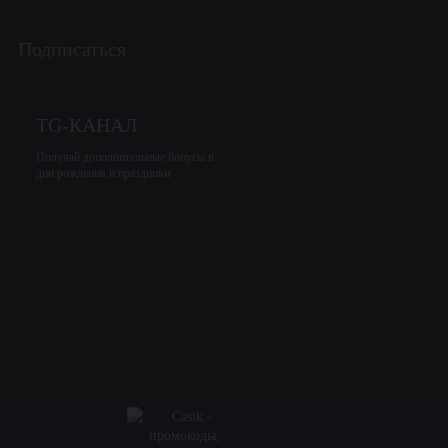
Подписаться
TG-КАНАЛ
Получай дополнительные бонусы в
дни рождения и праздники