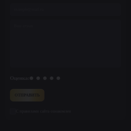
Оценка:
ОТПРАВИТЬ
С правилами сайта ознакомлен