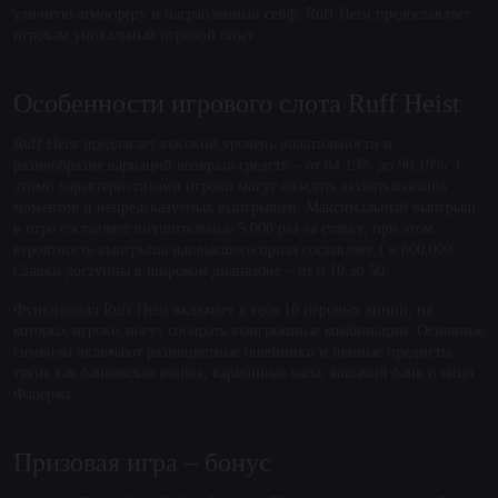
уличную атмосферу и награбленный сейф, Ruff Heist предоставляет
игрокам уникальный игровой опыт.
Особенности игрового слота Ruff Heist
Ruff Heist предлагает высокий уровень волатильности и
разнообразие вариаций возврата средств – от 84.19% до 96.19%. С
этими характеристиками игроки могут ожидать захватывающих
моментов и непредсказуемых выигрышей. Максимальный выигрыш
в игре составляет внушительные 5,000 раз за ставку, при этом
вероятность выигрыша наивысшего приза составляет 1 к 800,000.
Ставки доступны в широком диапазоне – от 0.10 до 50.
Функционал Ruff Heist включает в себя 10 игровых линий, на
которых игроки могут собирать выигрышные комбинации. Основные
символы включают разноцветные ошейники и ценные предметы,
такие как банковская ячейка, карманные часы, кошачий банк и яйцо
Фаберже.
Призовая игра – бонус