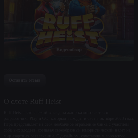
Видеообзор
Оставить отзыв
О слоте Ruff Heist
Ruff Heist – это свежий взгляд на жанр казино-слотов от
разработчика Play’n GO, который выходит в свет в октябре 2023 года.
Игра представляет из себя необычное ограбление банка с участием
собачьих злодеев, создавая своеобразный юмористический налет на
мир азартных развлечений. С дизайном, сочетающим городскую