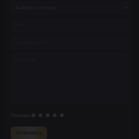
Оценка:
ОТПРАВИТЬ