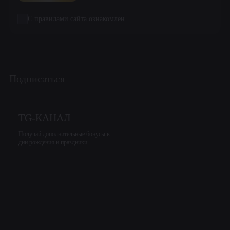
С правилами сайта ознакомлен
Подписаться
TG-КАНАЛ
Получай дополнительные бонусы в
дни рождения и праздники