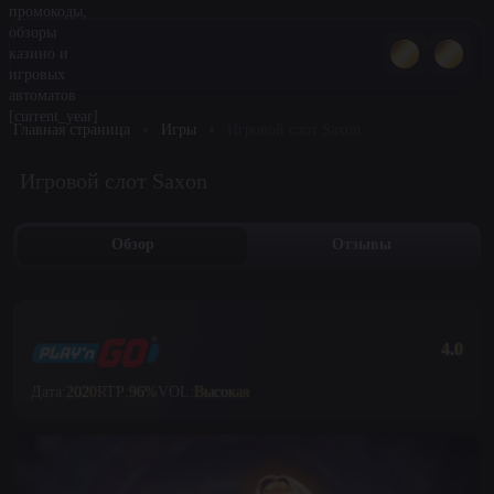
Главная страница
Игры
Игровой слот Saxon
Игровой слот Saxon
Обзор
Отзывы
4.0
Дата:
2020
RTP:
96%
VOL:
Высокая