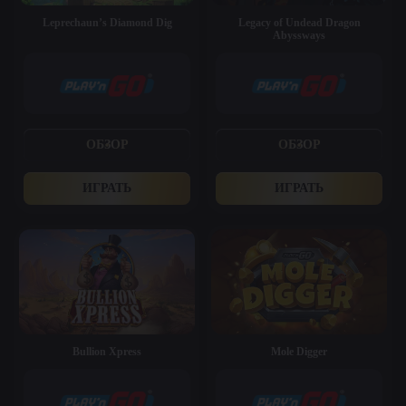
Leprechaun’s Diamond Dig
Legacy of Undead Dragon
Abyssways
ОБЗОР
ОБЗОР
ИГРАТЬ
ИГРАТЬ
Bullion Xpress
Mole Digger