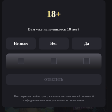
Это казино открылось в 2017
18+
году и сейчас является одним
из самых посещаемых. Игрокам
предлагается более 10 тысяч
слотов, а также различные
Вам уже исполнилось 18 лет?
настольные игры,…
ИГРАТЬ
ОБЗОР
Не знаю
Нет
Да
Все казино
Похожие игры
ОТВЕТИТЬ
Подтверждая свой возраст, вы соглашаетесь с нашей политикой
конфиденциальности и условиями использования.