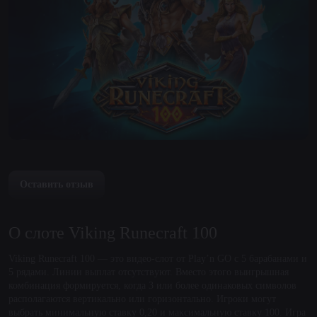
Оставить отзыв
О слоте Viking Runecraft 100
Viking Runecraft 100 — это видео-слот от Play’n GO с 5 барабанами и
5 рядами. Линии выплат отсутствуют. Вместо этого выигрышная
комбинация формируется, когда 3 или более одинаковых символов
располагаются вертикально или горизонтально. Игроки могут
выбрать минимальную ставку 0,20 и максимальную ставку 100. Игра