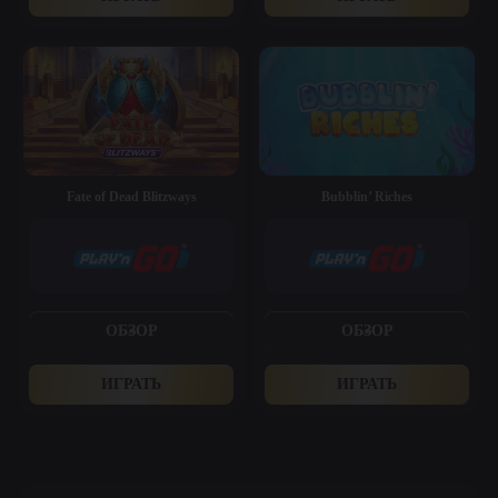
Fate of Dead Blitzways
Bubblin’ Riches
ОБЗОР
ОБЗОР
ИГРАТЬ
ИГРАТЬ