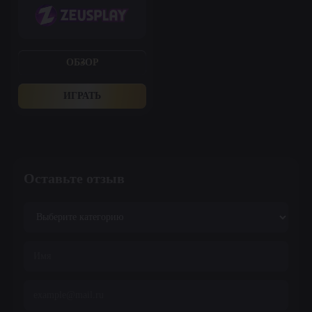
ОБЗОР
ИГРАТЬ
Оставьте отзыв