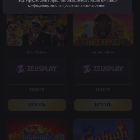
Подтверждая свой возраст, вы соглашаетесь с нашей политикой
конфиденциальности и условиями использования.
Don Mafiozo
Great Buffalo
ОБЗОР
ОБЗОР
ИГРАТЬ
ИГРАТЬ