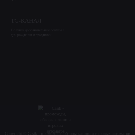
TG-КАНАЛ
Получай дополнительные бонусы в
дни рождения и праздники
Copyright © Casik - промокоды, обзоры казино и игровых автоматов