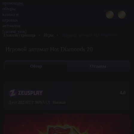
Главная страница
Игры
Игровой автомат Hot Diamonds 20
Игровой автомат Hot Diamonds 20
Обзор
Отзывы
4.0
Дата:
2023
RTP:
96%
VOL:
Низкая