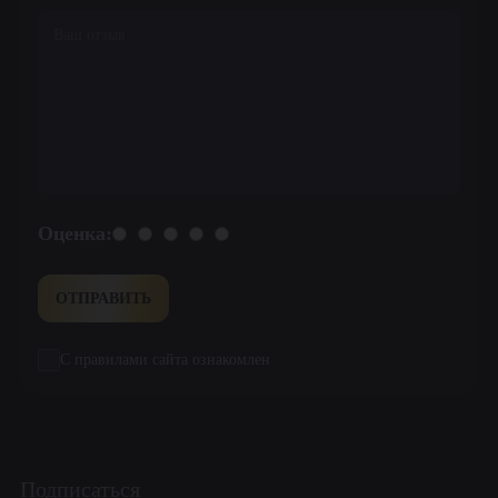
Оценка:
ОТПРАВИТЬ
С правилами сайта ознакомлен
Подписаться