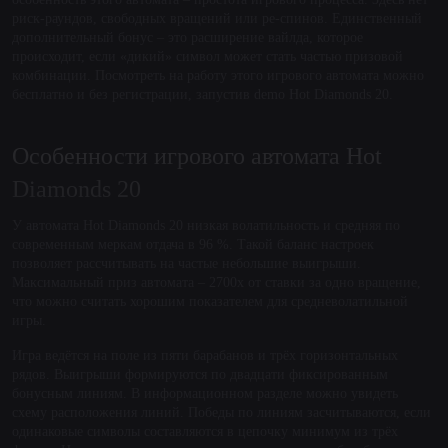
риск-раундов, свободных вращений или ре-спинов. Единственный
дополнительный бонус – это расширение вайлда, которое
происходит, если «дикий» символ может стать частью призовой
комбинации. Посмотреть на работу этого игрового автомата можно
бесплатно и без регистрации, запустив demo Hot Diamonds 20.
Особенности игрового автомата Hot
Diamonds 20
У автомата Hot Diamonds 20 низкая волатильность и средняя по
современным меркам отдача в 96 %. Такой баланс настроек
позволяет рассчитывать на частые небольшие выигрыши.
Максимальный приз автомата – 2700х от ставки за одно вращение,
что можно считать хорошим показателем для средневолатильной
игры.
Игра ведётся на поле из пяти барабанов и трёх горизонтальных
рядов. Выигрыши формируются по двадцати фиксированным
бонусным линиям. В информационном разделе можно увидеть
схему расположения линий. Победы по линиям засчитываются, если
одинаковые символы составляются в цепочку минимум из трёх