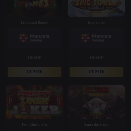
Fruits and Bombs
Epic Tower
ОБЗОР
ОБЗОР
ИГРАТЬ
ИГРАТЬ
Fruityliner Joker
Santa the Slayer