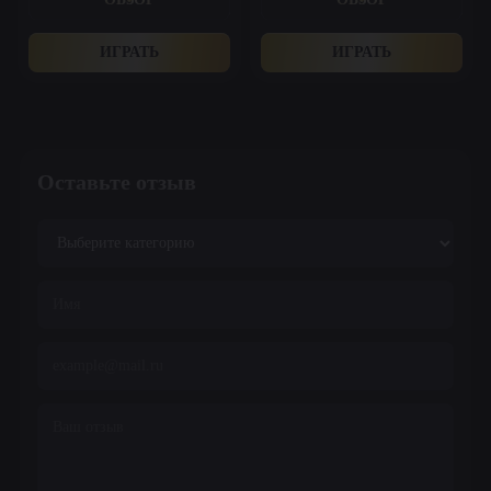
ИГРАТЬ
ИГРАТЬ
Оставьте отзыв