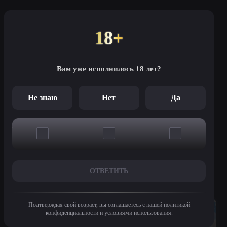
18+
Это казино открылось в 2017
году и сейчас является одним
из самых посещаемых. Игрокам
Вам уже исполнилось 18 лет?
предлагается более 10 тысяч
слотов, а также различные
настольные игры,…
ИГРАТЬ
ОБЗОР
Не знаю
Нет
Да
Все казино
ОТВЕТИТЬ
Похожие игры
Подтверждая свой возраст, вы соглашаетесь с нашей политикой
конфиденциальности и условиями использования.