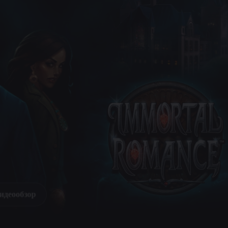
идеообзор