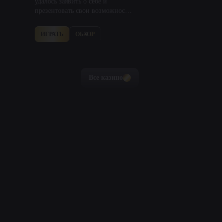
удалось заявить о себе и
презентовать свои возможности
с лучшей стороны. Сайт имеет
качественный
ИГРАТЬ
ОБЗОР
анимированный…
Все казино