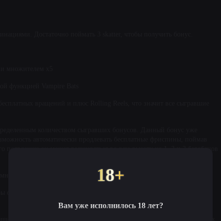
нациями. Достаточно поймать 3 skatter, чтобы получить бонус.
 и множителем x5
ной функцией Vampire Bats
бесплатных вращений и плюс Rolling Reels, что значит все сыгравшие
 определенным количеством сыгравших бонусов. Данный бонус уже
озможность автоматически продлевать бесплатные фриспины, поймав
 его появлении он может расширяться во всю высоту на 1, 2 и 3 барабанов
18+
омный бонус, который заливает кровью барабаны превращая их в Wild.
ры совершенно бесплатно, которая доступна на официальном сайте
Вам уже исполнилось 18 лет?
о ошибаются, казино – это место для развлечения и возможных денежных