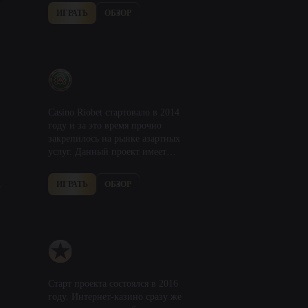
здесь более 8 тысяч…
ИГРАТЬ
ОБЗОР
Casino Riobet стартовало в 2014
году и за это время прочно
закрепилось на рынке азартных
услуг. Данный проект имеет
большой опыт в гемблинг
индустрии…
ИГРАТЬ
ОБЗОР
т
Старт проекта состоялся в 2016
году. Интернет-казино сразу же