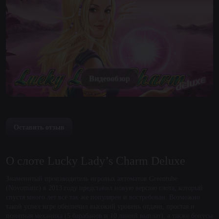
Видеообзор
Оставить отзыв
О слоте Lucky Lady’s Charm Deluxe
Знаменитый производитель игровых автоматов Greentube
(Novomatic) в 2013 году представил новую версию слота, который
спустя много лет все так же популярен и востребован. Возможно
такой успех игре обеспечил высокий уровень отдачи, простая и
понятная механика (5 барабанов и 10 линий выплат), а также бонусы