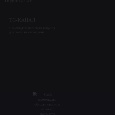
Подписаться
TG-КАНАЛ
Получай дополнительные бонусы в
дни рождения и праздники