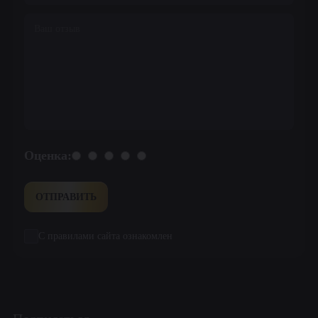
Оценка:
ОТПРАВИТЬ
С правилами сайта ознакомлен