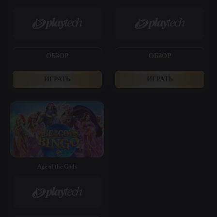
ОБЗОР
ОБЗОР
ИГРАТЬ
ИГРАТЬ
Age of the Gods