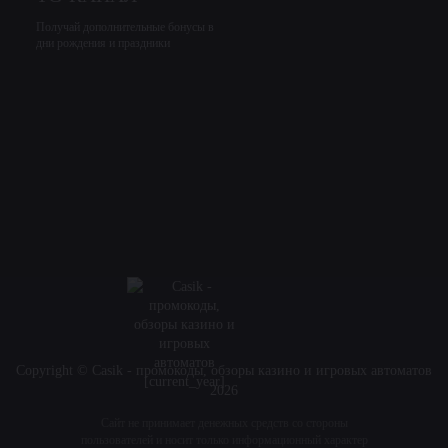
Получай дополнительные бонусы в
дни рождения и праздники
Copyright © Casik - промокоды, обзоры казино и игровых автоматов
2026
Сайт не принимает денежных средств со стороны
пользователей и носит только информационный характер