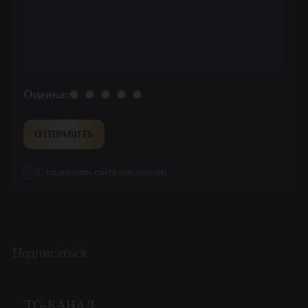
Оценка:
ОТПРАВИТЬ
С правилами сайта ознакомлен
Подписаться
TG-КАНАЛ