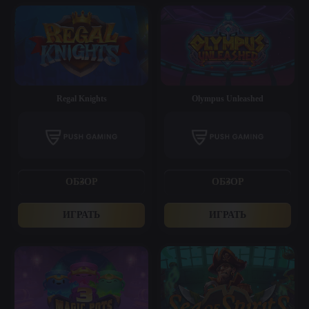
Regal Knights
Olympus Unleashed
ОБЗОР
ОБЗОР
ИГРАТЬ
ИГРАТЬ