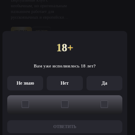
Виртуальный клуб с
необычным, но оригинальным
названием работает для
русскоязычных и европейских
пользователей. Площадка
заинтересовала большое
ИГРАТЬ
ОБЗОР
количество посетителей сразу
же после запуска. Это
18+
обусловлено…
Вам уже исполнилось 18 лет?
Это казино открылось в 2017
году и сейчас является одним
Не знаю
Нет
Да
из самых посещаемых. Игрокам
предлагается более 10 тысяч
слотов, а также различные
настольные игры,…
ИГРАТЬ
ОБЗОР
ОТВЕТИТЬ
Все казино