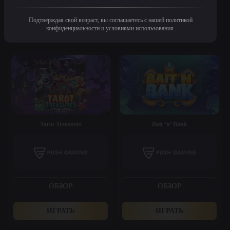
Подтверждая свой возраст, вы соглашаетесь с нашей политикой
конфиденциальности и условиями использования.
Похожие игры
Tarot Treasures
Bait ‘n’ Bank
ОБЗОР
ОБЗОР
ИГРАТЬ
ИГРАТЬ