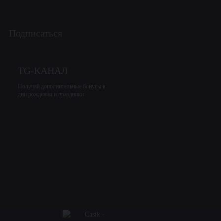
Подписаться
TG-КАНАЛ
Получай дополнительные бонусы в
дни рождения и праздники