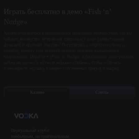
Играть бесплатно в демо «Fish ‘n’
Nudge»
Хотите отправиться в незабываемое подводное путешествие, где вы
найдете множество затерянных сокровищ в виде увлекательных
функций и крупных бонусов? Погрузитесь в морскую пучину и
узнайте, почему этот игровой автомат признан выдающимся
видеослотом. Играйте в «Fish ‘n’ Nudge» в бесплатном демо-режиме,
забросьте удочку и изучите морские глубины, чтобы получить
возможность всплыть в океане собственных призов и наград.
Казино
Слоты
Виртуальный клуб с
необычным, но оригинальным