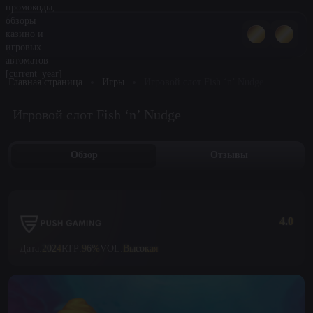
Главная страница
Игры
Игровой слот Fish ‘n’ Nudge
Игровой слот Fish ‘n’ Nudge
Обзор
Отзывы
4.0
Дата:
2024
RTP:
96%
VOL:
Высокая