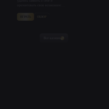
удалось заявить о себе и
презентовать свои возможности
с лучшей стороны. Сайт имеет
качественный
ИГРАТЬ
ОБЗОР
анимированный…
Все казино