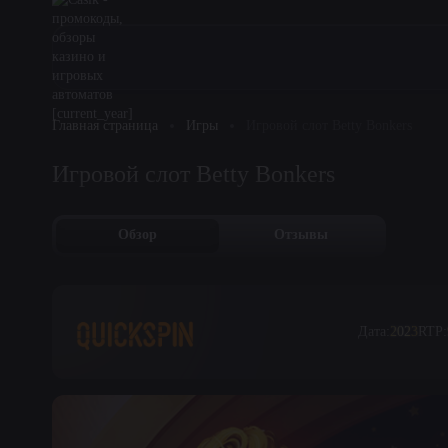
Главная страница
Игры
Игровой слот Betty Bonkers
Игровой слот Betty Bonkers
Обзор
Отзывы
Дата:
2023
RTP: