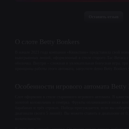
Оставить отзыв
О слоте Betty Bonkers
В начале 2023 года компания «Квикспин» представила свой новый
выигрышных линий, оформленный в стиле старого Лас-Вегаса с
оболочка. Внутри – сложная и увлекательная бонусная игра, тр
принципы работы этого автомата, запустите demo Betty Bonkers у
Особенности игрового автомата Betty 
Слот оформлен в стиле старинного игрового автомата. В качест
золотой колокольчик и семёрка. Фрукты оплачиваются ниже всег
барабанах и трёх строках. Победа присуждается, если вы собер
диагонали (всего 5 линий). Вы можете ставить в диапазоне от 0
волатильности.
В игре есть «дикий» символ. Он может играть вместо любого дру