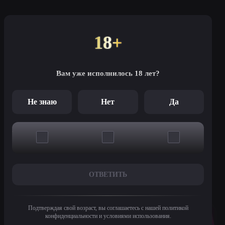
обусловлено…
18+
Это казино открылось в 2017
году и сейчас является одним
из самых посещаемых. Игрокам
Вам уже исполнилось 18 лет?
предлагается более 10 тысяч
слотов, а также различные
настольные игры,…
Не знаю
Нет
Да
ИГРАТЬ
ОБЗОР
Все казино
ОТВЕТИТЬ
Похожие игры
Подтверждая свой возраст, вы соглашаетесь с нашей политикой
конфиденциальности и условиями использования.