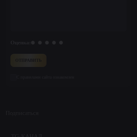
Оценка:
ОТПРАВИТЬ
С правилами сайта ознакомлен
Подписаться
TG-КАНАЛ