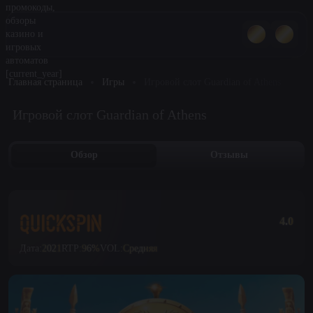
Главная страница
Игры
Игровой слот Guardian of Athens
Игровой слот Guardian of Athens
Обзор
Отзывы
4.0
Дата:
2021
RTP:
96%
VOL:
Средняя