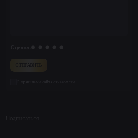
Оценка:
ОТПРАВИТЬ
С правилами сайта ознакомлен
Подписаться