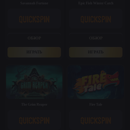
Savannah Fortune
Epic Fish Winter Catch
ОБЗОР
ОБЗОР
ИГРАТЬ
ИГРАТЬ
The Grim Reaper
Fire Tale