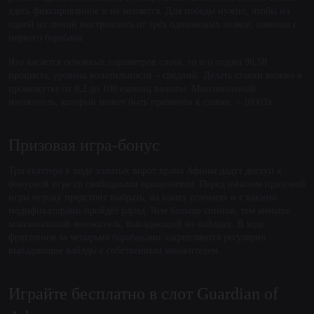
здесь фиксированное и не меняется. Для победы нужно, чтобы на
одной из линий выстроились от трёх одинаковых знаков, начиная с
первого барабана.
Что касается основных параметров слота, то его отдача 96,58
процента, уровень волатильности – средний. Делать ставки можно в
промежутке от 0,2 до 100 единиц валюты. Максимальный
множитель, который может быть применён к ставке, – 16003х.
Призовая игра-бонус
Три скаттера в виде золотых ворот храма Афины дадут доступ к
бонусной игре со свободными вращениями. Перед началом призовой
игры игроку предстоит выбрать, на каких условиях и с какими
модификаторами пройдёт раунд. Чем больше спинов, тем меньше
максимальный множитель, выпадающий на вайлдах. В ходе
фриспинов за четырьмя барабанами закрепляются регулярно
выпадающие вайлды с собственным множителем.
Играйте бесплатно в слот Guardian of