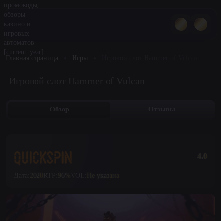
Главная страница
Игры
Игровой слот Hammer of Vulcan
Игровой слот Hammer of Vulcan
Обзор
Отзывы
4.0
Дата:
2020
RTP:
96%
VOL:
Не указана