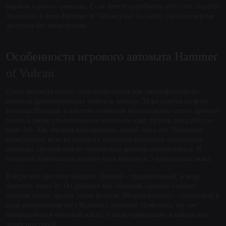
барабан «дикие» символы. Если хотите опробовать этот слот, играйте
бесплатно в demo Hammer of Vulcan у нас на сайте. Пробная версия
доступна без регистрации.
Особенности игрового автомата Hammer
of Vulcan
Стиль автомата можно охарактеризовать как «мультфильмы по
мотивам древнегреческих мифов и легенд». Игра ведётся на фоне
кузницы Вулкана, в качестве символов использованы статуи древних
богов, а также стилизованные номиналы карт. Играть предстоит на
поле 4х6. Как таковых выигрышных линий здесь нет. Призовые
начисляются, если на соседних барабанах выпадают одинаковые
символы. Причём они не обязательно должны соприкасаться. В
победной комбинации должно быть минимум 3 одинаковых знака.
В игре есть два типа вайлдов. Первый – традиционный, в виде
золотого знака W. Он работает как обычный «дикий» символ,
заменяя любые другие знаки на поле. Второй вариант – супервайлд в
виде изображения бога Вулкана с молотом. Появляясь, он сам
превращается в обычный вайлд, а также превращает в вайлды все
знаки под собой.