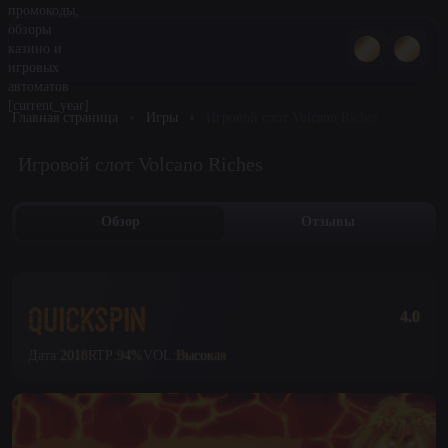
Главная страница
Игры
Игровой слот Volcano Riches
Игровой слот Volcano Riches
Обзор
Отзывы
4.0
Дата:
2018
RTP:
94%
VOL:
Высокая