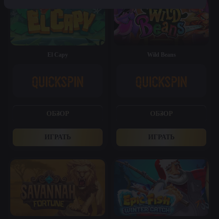
El Capy
Wild Beans
ОБЗОР
ОБЗОР
ИГРАТЬ
ИГРАТЬ