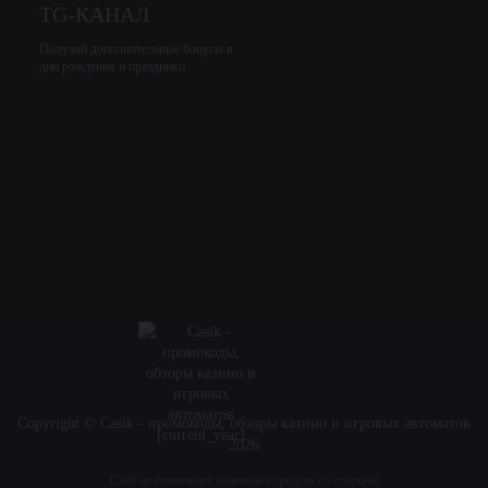
TG-КАНАЛ
Получай дополнительные бонусы в
дни рождения и праздники
Copyright © Casik - промокоды, обзоры казино и игровых автоматов
2026
Сайт не принимает денежных средств со стороны