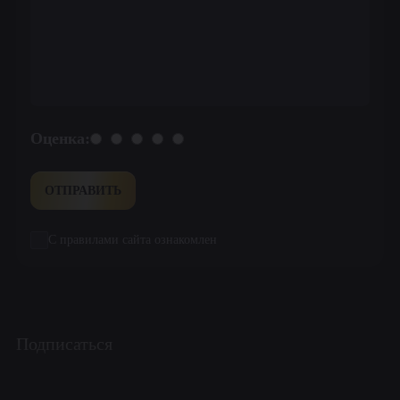
Оценка:
ОТПРАВИТЬ
С правилами сайта ознакомлен
Подписаться