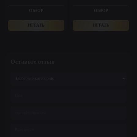
ОБЗОР
ОБЗОР
ИГРАТЬ
ИГРАТЬ
Оставьте отзыв