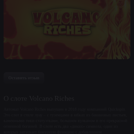
Оставить отзыв
О слоте Volcano Riches
Автомат Volcano Riches выпущен в 2018 году компанией Quickspin.
Это слот в стиле луау – с туземцами в юбках из банановых листьев,
каменными тики-статуэтками, большим вулканом и его прекрасной
огненной богиней. В слоте есть два «диких» символа, один из
которых запускает бонусную функцию с добавлением