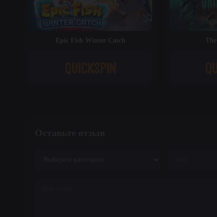
ИГРАТЬ
ОБЗОР
ИГРАТЬ
ОБ
Epic Fish Winter Catch
The
Оставьте отзыв