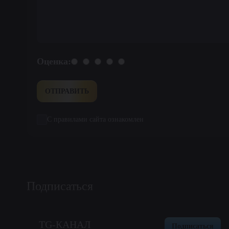
Оценка:
ОТПРАВИТЬ
С правилами сайта ознакомлен
Подписаться
TG-КАНАЛ
Подписаться