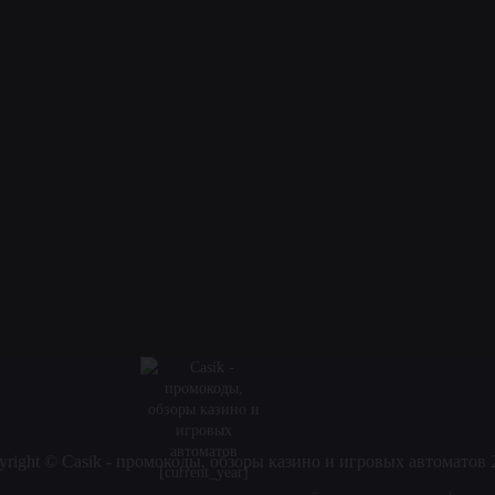
yright © Casik - промокоды, обзоры казино и игровых автоматов 