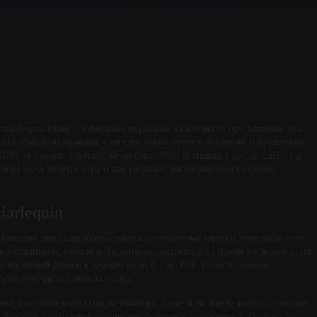
стала Харли Квин – известный персонаж из комиксов про Бэтмена. Эта
 она ярко анимирована. Сам слот очень прост в освоении и привлекает
0х от ставки. Запустив demo слота Wild Harlequin у нас на сайте, вы
ниям здесь ведётся игра и как работают расширяющиеся вайлды.
Harlequin
В качестве символов используются драгоценные карты и номиналы карт.
 необходимо приземлить 3 одинаковых символа на одной из десяти линий
инал общей ставки в диапазоне от 0,1 до 100. У слота высокая
ть на нём частых мелких побед.
асширяющийся вайлд (он же скаттер). Даже если Харли выпала всего на
сь барабан, увеличивая количество бонусных комбинаций. Процесс её