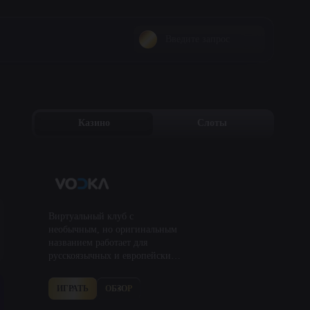
Казино
Слоты
Виртуальный клуб с
необычным, но оригинальным
названием работает для
русскоязычных и европейских
пользователей. Площадка
заинтересовала большое
ИГРАТЬ
ОБЗОР
количество посетителей сразу
же после запуска. Это