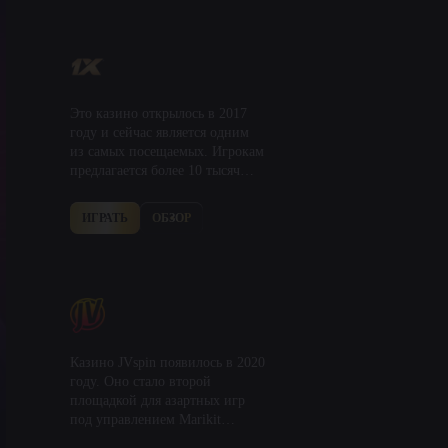
обусловлено…
Это казино открылось в 2017
году и сейчас является одним
из самых посещаемых. Игрокам
предлагается более 10 тысяч
слотов, а также различные
настольные игры,…
ИГРАТЬ
ОБЗОР
Казино JVspin появилось в 2020
году. Оно стало второй
площадкой для азартных игр
под управлением Marikit
Holdings. На данный момент