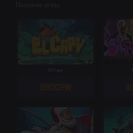
Похожие игры
ИГРАТЬ
ОБЗОР
ИГРАТЬ
ОБ
El Capy