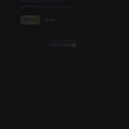
удалось заявить о себе и
презентовать свои возможности
с лучшей стороны. Сайт имеет
качественный
ИГРАТЬ
ОБЗОР
анимированный…
Все казино
х
ь