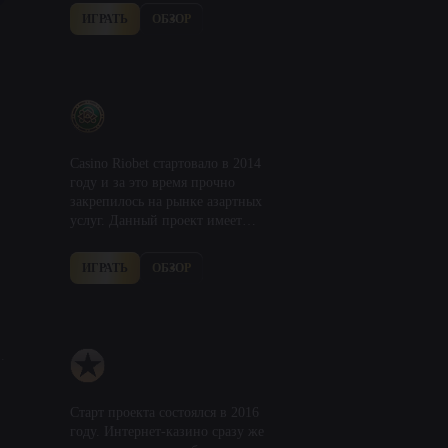
здесь более 8 тысяч…
ИГРАТЬ
ОБЗОР
Casino Riobet стартовало в 2014
году и за это время прочно
закрепилось на рынке азартных
услуг. Данный проект имеет
большой опыт в гемблинг
индустрии…
ИГРАТЬ
ОБЗОР
.
Старт проекта состоялся в 2016
году. Интернет-казино сразу же