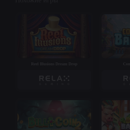
ИГРАТЬ
ОБЗОР
ИГРАТЬ
ОБ
Reel Illusions Dream Drop
Con