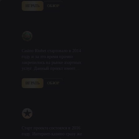
здесь более 8 тысяч…
ИГРАТЬ
ОБЗОР
Casino Riobet стартовало в 2014
году и за это время прочно
закрепилось на рынке азартных
услуг. Данный проект имеет
большой опыт в гемблинг
индустрии…
ИГРАТЬ
ОБЗОР
Старт проекта состоялся в 2016
году. Интернет-казино сразу же