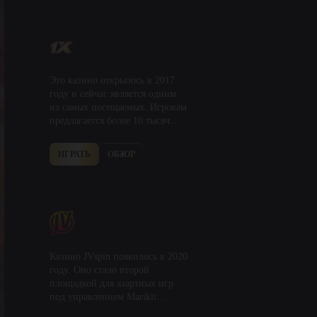
обусловлено…
Это казино открылось в 2017
году и сейчас является одним
из самых посещаемых. Игрокам
предлагается более 10 тысяч
слотов, а также различные
настольные игры,…
ИГРАТЬ
ОБЗОР
Казино JVspin появилось в 2020
году. Оно стало второй
площадкой для азартных игр
под управлением Marikit
Holdings. На данный момент