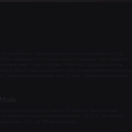
я «Релакс Гейминг». Игроку предстоит посетить спортивный зал, где
буты, характерные для «качалок»: штанги с блинами, гири, роликовые
ачиваемый символ – лев-спортсмен. В слоте есть загадочные символы,
разом. Игроку также предлагаются сразу три варианта бонусного раунда
, запустив demo Beast Mode у нас на сайте. Пробная версия автомата
 Mode
щий возможность умножить ставку в 25 тысяч раз. Максимальный
ся. Показатели отдачи слота в простой игре – 96,32 %. При покупке
демоверсии – от 0,1 до 100 единиц валюты.
 победы нужно собрать на соседних трёх барабанах минимум три