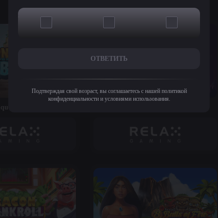
ОТВЕТИТЬ
Подтверждая свой возраст, вы соглашаетесь с нашей политикой
конфиденциальности и условиями использования.
ЗОР
ИГРАТЬ
ОБЗОР
quer Babylon
Come on Down