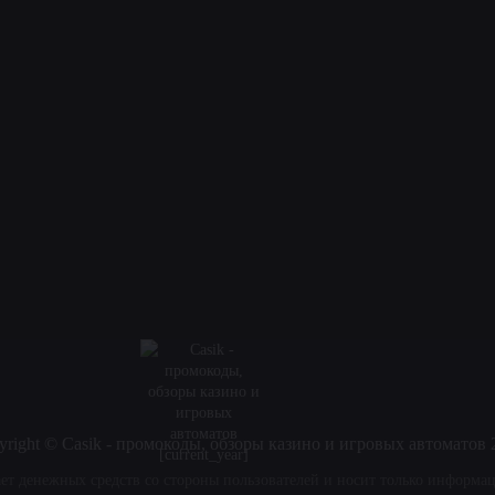
yright © Casik - промокоды, обзоры казино и игровых автоматов 
ет денежных средств со стороны пользователей и носит только информа