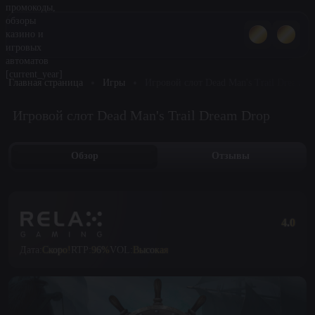
Главная страница
Игры
Игровой слот Dead Man's Trail Dream D
Игровой слот Dead Man's Trail Dream Drop
Обзор
Отзывы
4.0
Дата:
Скоро!
RTP:
96%
VOL:
Высокая