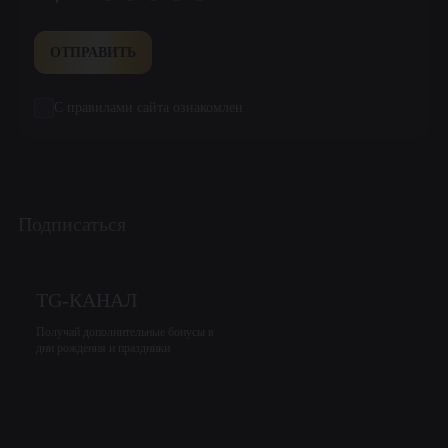
ОТПРАВИТЬ
С правилами сайта ознакомлен
Подписаться
TG-КАНАЛ
Получай дополнительные бонусы в
дни рождения и праздники