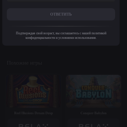
предлагается более 10 тысяч
слотов, а также различные
настольные игры,…
ОТВЕТИТЬ
ИГРАТЬ
ОБЗОР
Подтверждая свой возраст, вы соглашаетесь с нашей политикой
конфиденциальности и условиями использования.
Все казино
Похожие игры
Reel Illusions Dream Drop
Conquer Babylon