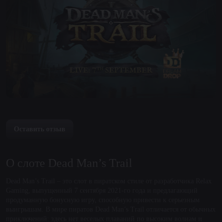
Оставить отзыв
О слоте Dead Man’s Trail
Dead Man’s Trail – это слот в пиратском стиле от разработчика Relax
Gaming, выпущенный 7 сентября 2021-го года и предлагающий
продуманную бонусную игру, способную привести к серьезным
выигрышам. В мире пиратов Dead Man’s Trail отличается от обычных
приключений: здесь нет веселых плаваний по высоким волнам и