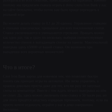
разобраться во всех событиях, происходящих на барабанах. Именно
поэтому мы предлагаем сначала играть в demo слота Iron Bank у нас
на сайте бесплатно, чтобы потом вам было проще переходить к
реальной игре.
Вы можете делать ставку от 0,1 до 20 единиц. Управление ставками
и спинами классическое, привычное для всех поклонников слотов.
Ставки увеличиваются и уменьшаются стрелками. Вращать можно
как один раз, так и сразу по нескольку, выбирая соответствующее
количество спинов в выпадающем списке на панели. Максимальный
выигрыш здесь х50000 от вашей ставки. Он возможен при
выпадении всех вероятных множителей.
Что в итоге?
Слот Iron Bank хорош для новичков тем, что позволяет быстро
понять сам принцип игры на автоматах. Им легко управлять, а
правила довольно просты даже для тех, кто ни разу не запускал
слоты на компьютере. Вместе с тем ждать лёгкого выигрыша на нём
не стоит. Да, здесь можно увеличить свою ставку в 50 тысяч раз, но
для этого придётся запастись изрядным терпением, поэтому, если вы
просто хотите отдохнуть, играйте у нас в демо совершенно
бесплатно.