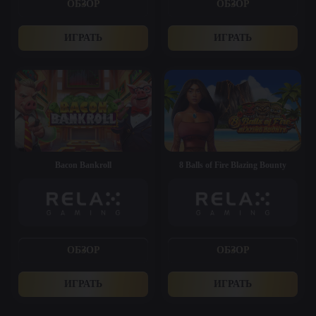
ОБЗОР
ОБЗОР
ИГРАТЬ
ИГРАТЬ
Bacon Bankroll
8 Balls of Fire Blazing Bounty
ОБЗОР
ОБЗОР
ИГРАТЬ
ИГРАТЬ