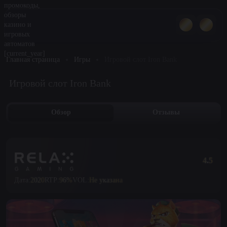
Главная страница
Игры
Игровой слот Iron Bank
Игровой слот Iron Bank
Обзор
Отзывы
4.5
Дата:
2020
RTP:
96%
VOL:
Не указана