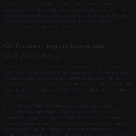
есть множители, «дикий» символ и сборщик монет. Кроме этого,
игрокам доступен бонусный раунд с фриспинами и потенциально
неограниченным количеством вращений. Запустить demo Multiplier
Odyssey на этой странице может любой желающий, чтобы
разобраться с правилами и оценить дизайн слота.
Особенности игрового автомата
Multiplier Odyssey
У слота Multiplier Odyssey высокая волатильность. Уровень отдачи
установлен на отметке 96,5 %. Максимальный множитель в автомате
фиксированный – 50000х. Если во время раунда с фриспинами
выигрыш достигнет этой суммы, игра остановится. Здесь есть кнопка
покупки призового раунда, однако выбор этой функции не влияет на
общие показатели возврата.
Игра в автомате Multiplier Odyssey ведётся на поле из пяти
барабанов, на которых размещены пятнадцать победных линий.
Призовые цепочки формируются только слева направо с началом
последовательности на первом барабане. В призовую комбинацию
может входить «дикий» символ. Он не только заменяет другие
фишки, но и сам может составлять призовые последовательности по