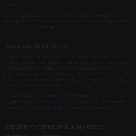
линиям ставок.
На всех барабанах, кроме пятого, могут выпадать денежные
символы. Они собираются, если на пятом барабане одновременно с
ними появляется коллектор.
Призовая игра-бонус
Призовой раунд активируется после выпадения не менее трёх
специальных бонусных символов. Игрок получает семь вращений,
во время которых к призам будут применяться множители.
Номенклатура множителей указана над барабанами. После каждой
победы один множитель удаляется. Когда все множители исчезнут,
активируется супермножитель.
Помимо обычных символов, в бонусном раунде выпадают особые
модификаторы. Они могут добавлять вращения, удалять маленькие
множители или увеличивать общие значения множителей.
Играйте бесплатно в демо слота