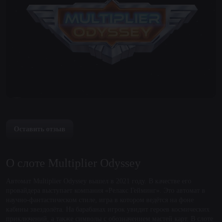
Оставить отзыв
О слоте Multiplier Odyssey
Автомат Multiplier Odyssey вышел в 2021 году. В качестве его
провайдера выступает компания «Релакс Гейминг». Это автомат в
научно-фантастическом стиле, игра в котором ведётся на фоне
кабины звездолёта. На барабанах игрок увидит героев космических
приключений, а также символы с обозначением мастей карт. В слоте