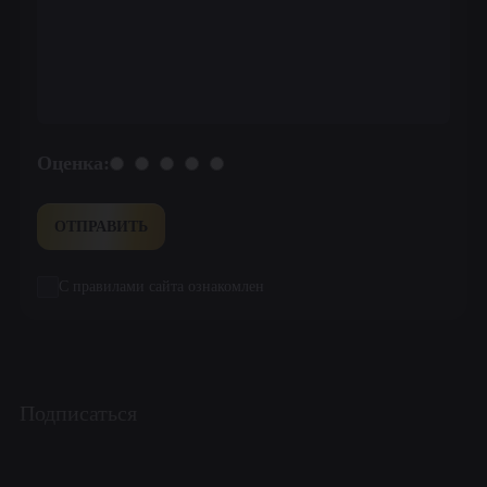
Оценка:
ОТПРАВИТЬ
С правилами сайта ознакомлен
Подписаться