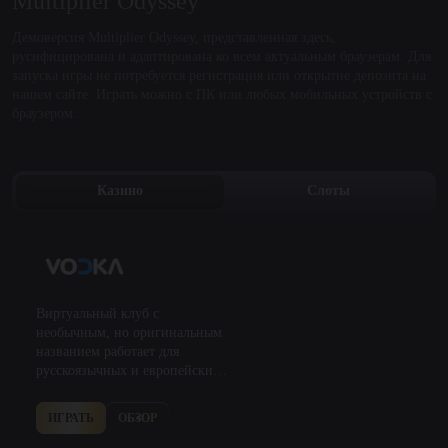
Multiplier Odyssey
Демоверсия Multiplier Odyssey, представленная здесь,
русифицирована и адаптирована ко всем актуальным браузерам. Для
запуска игры не потребуется регистрация или открытие депозита на
нашем сайте. Играть можно с ПК или любых мобильных устройств с
браузером.
Казино
Слоты
Виртуальный клуб с
необычным, но оригинальным
названием работает для
русскоязычных и европейских
пользователей. Площадка
заинтересовала большое
ИГРАТЬ
ОБЗОР
количество посетителей сразу
же после запуска. Это