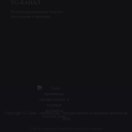
TG-КАНАЛ
Получай дополнительные бонусы в
дни рождения и праздники
Copyright © Casik - промокоды, обзоры казино и игровых автоматов
2026
Сайт не принимает денежных средств со стороны