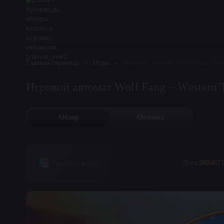
Главная страница
Игры
Игровой автомат Wolf Fang – Wes
Игровой автомат Wolf Fang – Western 
Обзор
Отзывы
Дата:
2024
RTP