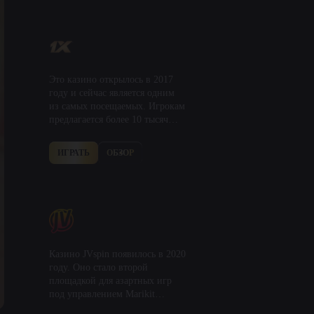
обусловлено…
Это казино открылось в 2017
году и сейчас является одним
из самых посещаемых. Игрокам
предлагается более 10 тысяч
слотов, а также различные
настольные игры,…
ИГРАТЬ
ОБЗОР
Казино JVspin появилось в 2020
году. Оно стало второй
площадкой для азартных игр
под управлением Marikit
Holdings. На данный момент