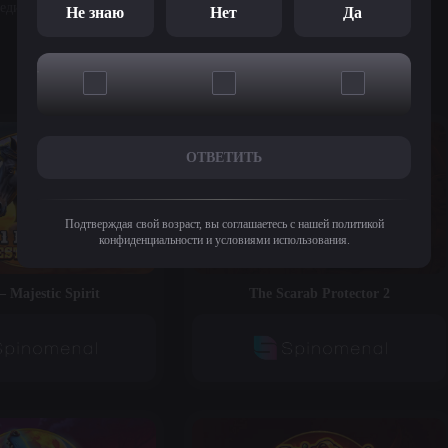
едиты, достаточно просто перезапустить автомат.
Не знаю
Нет
Да
ОТВЕТИТЬ
Подтверждая свой возраст, вы соглашаетесь с нашей политикой
конфиденциальности и условиями использования.
ЗОР
ИГРАТЬ
ОБЗОР
– Majestic Spirit
The Scarab Protector 2