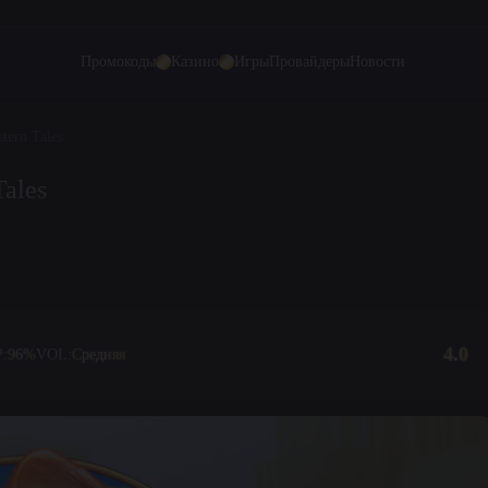
Промокоды
Казино
Игры
Провайдеры
Новости
tern Tales
Tales
4.0
:
96%
VOL:
Средняя