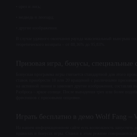
• орел и лось;
• медведь и леопард;
• другие изображения.
В случае удачного окончания раунда максимальный выигрыш сост
теоретического возврата – от 88,36% до 95,83%.
Призовая игра, бонусы, специальные
Бонусная программа игры считается стандартной для этого пров
ставок приобрести 10 или 20 вращений с различными призовым
на активной линии и заменяет другие изображения, составляя
Разброса – яркое солнце. После выпадения трех или более подо
фриспинов с призовыми опциями.
Играть бесплатно в демо Wolf Fang – W
На нашем информационном сайте есть возможность запустить де
правилах и бонусах игры. Ставки в этом режиме совершаются в