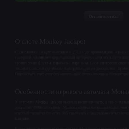
Оставить отзыв
О слоте Monkey Jackpot
Слот Monkey Jackpot выпущен в 2020 году провайдером и разраб
графикой, главными персонажами которого стали обитатели джу
тропические фрукты, барабаны, маракасы. Слот интересен своим
линиям ставок и где можно выиграть один из джекпотов. Кроме т
Опробовать этот слот без какого-либо риска можно в бесплатной
Особенности игрового автомата Monke
У автомата Monkey Jackpot высокая волатильность, а максимал
достигает 4000х от ставки. Уровень отдачи несколько ниже, чем 
который играется по сетке 3х5 символов с двадцатью пятью вс
направо.
В основной игре единственным модификатором является «дикий