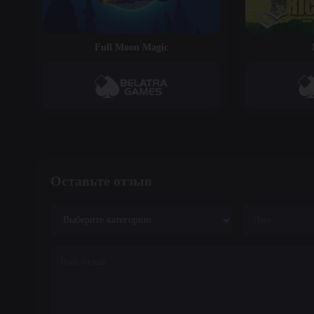
ИГРАТЬ
ОБЗОР
ИГРАТЬ
ОБ
Full Moon Magic
Оставьте отзыв