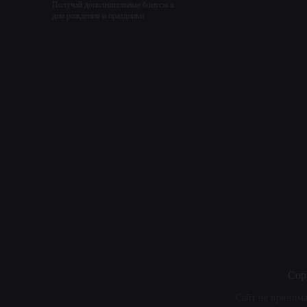
Получай дополнительные бонусы в
дни рождения и праздники
Cop
Сайт не принима