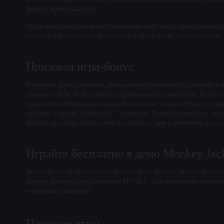
фишку, кроме скаттера.
После победы игрок может увеличить свой приз, запустив риск-
старшей карты) можно установить в настройках. Помимо этого,
Призовая игра-бонус
Бонусный раунд начнётся, если на поле появятся три символа в 
линиям ставок. В ходе раунда разыгрываются джекпоты. Всего 
призовую комбинацию на одной из линий. Самый большой джекп
обезьян, а самый маленький – за кокосы. Помимо символов, уча
фишки, выплаты по которым будут выше, чем в основном раунде
Играйте бесплатно в демо Monkey Jac
Несмотря на то что это старый слот, демо Monkey Jackpot запу
браузер которого поддерживает HTML5. Для того чтобы опробова
полностью анонимно.
Похожие игры