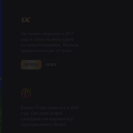
обусловлено…
Это казино открылось в 2017
году и сейчас является одним
из самых посещаемых. Игрокам
предлагается более 10 тысяч
слотов, а также различные
настольные игры,…
ИГРАТЬ
ОБЗОР
Казино JVspin появилось в 2020
году. Оно стало второй
площадкой для азартных игр
под управлением Marikit
Holdings. На данный момент