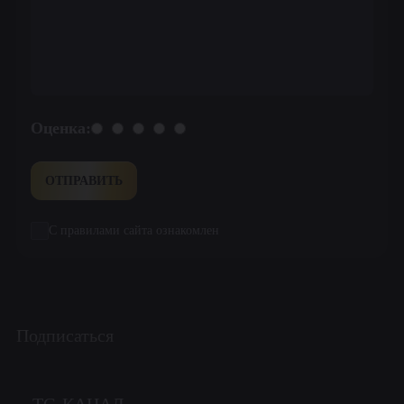
Оценка:
ОТПРАВИТЬ
С правилами сайта ознакомлен
Подписаться
TG-КАНАЛ