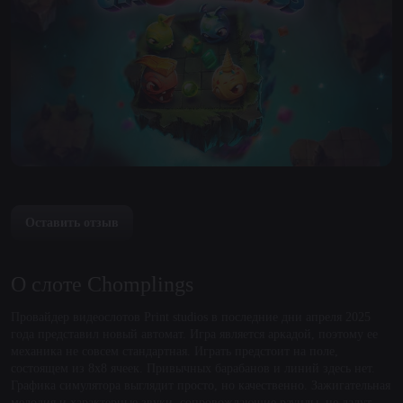
Оставить отзыв
О слоте Chomplings
Провайдер видеослотов Print studios в последние дни апреля 2025
года представил новый автомат. Игра является аркадой, поэтому ее
механика не совсем стандартная. Играть предстоит на поле,
состоящем из 8х8 ячеек. Привычных барабанов и линий здесь нет.
Графика симулятора выглядит просто, но качественно. Зажигательная
мелодия и характерные звуки, сопровождающие раунды, не дадут