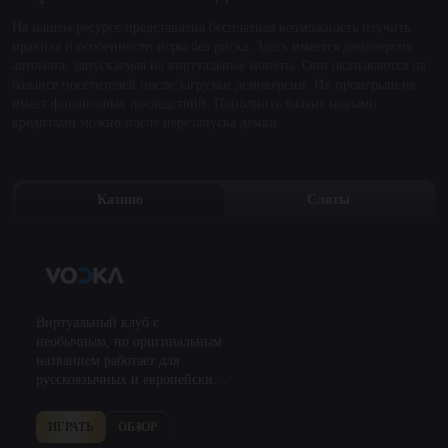
На нашем ресурсе представлена бесплатная возможность изучить
правила и особенности игры без риска. Здесь имеется демоверсия
автомата, запускаемая на виртуальные монеты. Они оказываются на
балансе посетителей после загрузки демоверсии. Их проигрыш не
имеет финансовых последствий. Пополнить баланс новыми
кредитами можно после перезапуска демки.
Казино
Слоты
Виртуальный клуб с
необычным, но оригинальным
названием работает для
русскоязычных и европейских
пользователей. Площадка
заинтересовала большое
ИГРАТЬ
ОБЗОР
количество посетителей сразу