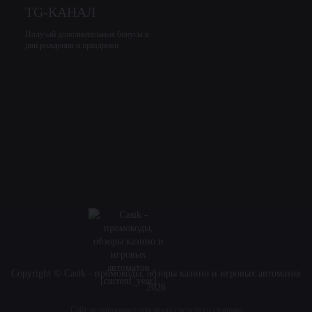
TG-КАНАЛ
Получай дополнительные бонусы в
дни рождения и праздники
Copyright © Casik - промокоды, обзоры казино и игровых автоматов
2026
Сайт не принимает денежных средств со стороны