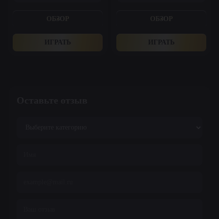
ОБЗОР
ОБЗОР
ИГРАТЬ
ИГРАТЬ
Оставьте отзыв