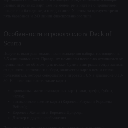
разных игральных карт. Тем не менее, речь идет не о привычном
покере или блэкджеке, а о видеослоте. У автомата предусмотрено
пять барабанов и 243 линии фиксированного типа.
Особенности игрового слота Deck of
Scurra
Получить выигрыш можно после выпадения набора, состоящего из
3-5 одинаковых карт. Правда, их номиналы несколько отличаются от
привычных, но об этом чуть позже. Сумма выигрыша всегда зависит
от ценности карточного набора, количества карт в нем и ставки
пользователя, которая совершается в игровых FUN в диапазоне 0,10-
50. На поле появляются такие карты:
привычные масти стандартных карт (пики, трефы, бубны,
червы);
высокооплачиваемые карты (Королева Разума и Королева
Войны);
Королева Желаний и Королева Природы;
Джокер и другие изображения.
Производитель решил не скупиться и установил высокий