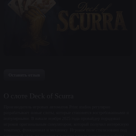
Оставить отзыв
О слоте Deck of Scurra
Производитель игровых автоматов Print studios регулярно
разрабатывает новые слоты, которые становятся востребованными и
популярными. В начале ноября 2025 года провайдер порадовал
игроков оригинальным симулятором, который получил интересную
тематику, функционал и механику. Игровое поле стилизовано под
карточный стол, на котором в каждом раунде появляются наборы