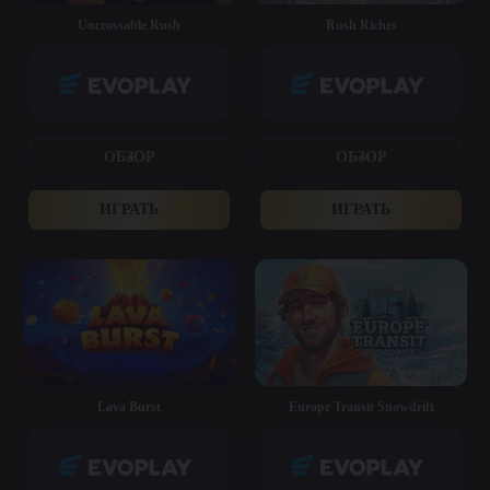
Uncrossable Rush
Rush Riches
ОБЗОР
ОБЗОР
ИГРАТЬ
ИГРАТЬ
Lava Burst
Europe Transit Snowdrift