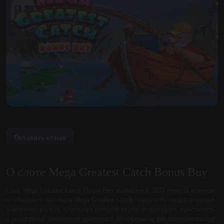
Оставить отзыв
О слоте Mega Greatest Catch Bonus Buy
Слот Mega Greatest Catch Bonus Buy появился в 2022 году. В отличие
от обычного автомата Mega Greatest Catch, здесь есть опция покупки
бонусного раунда, благодаря которой игрок может сразу приступить
к розыгрышу свободных вращений. В остальном это полюбившийся