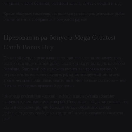
лягушки, старые ботинки, рыбацкая шляпа, сумка с обедом и т. д.
Кроме обычных символов, на поле могут выпадать денежные рыбы.
Значения с них собираются в бонусном раунде.
Призовая игра-бонус в Mega Greatest
Catch Bonus Buy
Призовой раунд в игре начинается при выпадении минимум трёх
скаттеров в виде золотой рыбы. Скаттеры могут выпадать на любом
барабане. Бонусный раунд можно купить за игровую валюту. У
игрока есть возможность купить раунд, активируемый минимум
тремя, четырьмя или пятью скаттерами. Чем больше скаттеров – тем
больше свободных вращений доступно.
Во время фриспинов «дикий» символ в виде рыбака собирает
значения денежных символов рыб. Остальные победы засчитываются
как и в основном раунде. Каждые четыре собранных вайлда
добавляют десять свободных вращений и увеличивают множители
рыб.