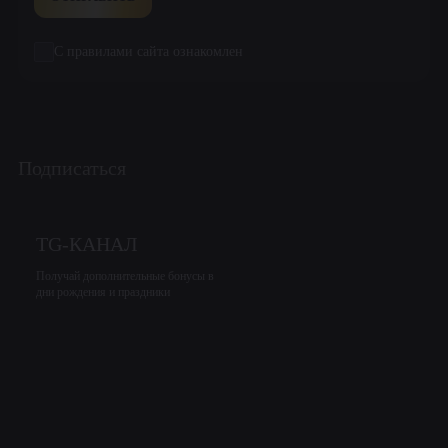
С правилами сайта ознакомлен
Подписаться
TG-КАНАЛ
Получай дополнительные бонусы в
дни рождения и праздники