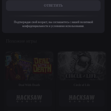
ИГРАТЬ
ОБЗОР
ОТВЕТИТЬ
Подтверждая свой возраст, вы соглашаетесь с нашей политикой
Все казино
конфиденциальности и условиями использования.
Похожие игры
Deal With Death
Circle of Life