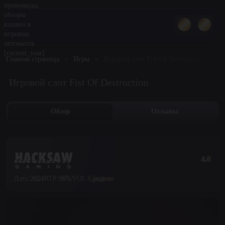
Главная страница
Игры
Игровой слот Fist Of Destruction
Игровой слот Fist Of Destruction
Обзор
Отзывы
4.0
Дата:
2024
RTP:
96%
VOL:
Средняя