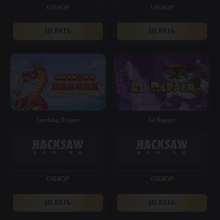
ОБЗОР
ОБЗОР
ИГРАТЬ
ИГРАТЬ
Smoking Dragon
Le Rapper
ОБЗОР
ОБЗОР
ИГРАТЬ
ИГРАТЬ