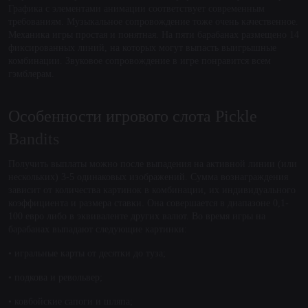
Графика с элементами анимации соответствует современным
требованиям. Музыкальное сопровождение тоже очень качественное.
Механика игры простая и понятная. На пяти барабанах размещено 14
фиксированных линий, на которых могут выпасть выигрышные
комбинации. Звуковое сопровождение в игре понравится всем
гэмблерам.
Особенности игрового слота Pickle
Bandits
Получить выплаты можно после выпадения на активной линии (или
нескольких) 3-5 одинаковых изображений. Сумма вознаграждения
зависит от количества картинок в комбинации, их индивидуального
коэффициента и размера ставки. Она совершается в диапазоне 0,1-
100 евро либо в эквиваленте других валют. Во время игры на
барабанах выпадают следующие картинки:
• игральные карты от десятки до туза;
• подкова и револьвер;
• ковбойские сапоги и шляпа;