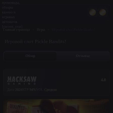
Главная страница
Игры
Игровой слот Pickle Bandits!
Игровой слот Pickle Bandits!
Обзор
Отзывы
4.0
Дата:
2024
RTP:
94%
VOL:
Средняя