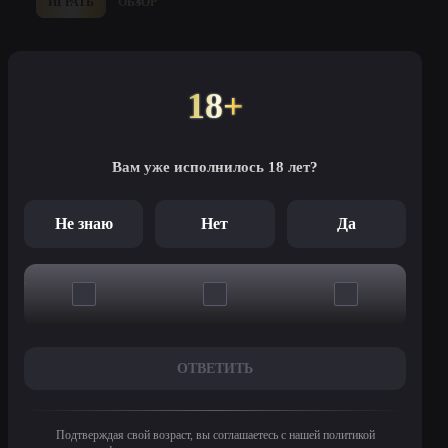
ИГРАТЬ
ОБЗОР
количество посетителей сразу
же после запуска. Это
обусловлено…
18+
Это казино открылось в 2017
году и сейчас является одним
Вам уже исполнилось 18 лет?
из самых посещаемых. Игрокам
предлагается более 10 тысяч
слотов, а также различные
Не знаю
Нет
Да
настольные игры,…
ИГРАТЬ
ОБЗОР
Все казино
ОТВЕТИТЬ
Похожие игры
Подтверждая свой возраст, вы соглашаетесь с нашей политикой